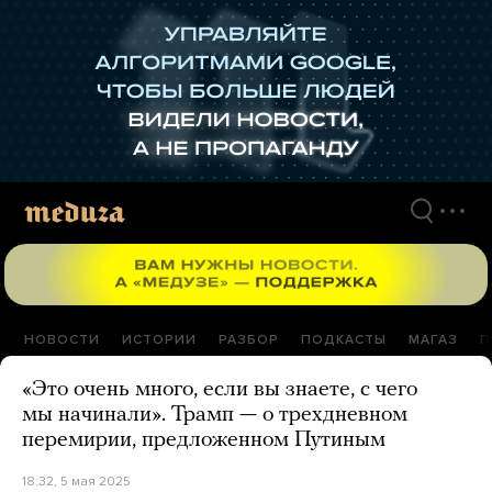
Перейти
к
материалам
НОВОСТИ
ИСТОРИИ
РАЗБОР
ПОДКАСТЫ
МАГАЗ
П
«Это очень много, если вы знаете, с чего
мы начинали». Трамп — о трехдневном
перемирии, предложенном Путиным
18:32, 5 мая 2025