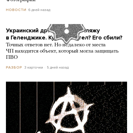
6 дней назад
НОВОСТИ
Украинский дрон попал по пляжу
в Геленджике. Куда он летел? Его сбили?
Точных ответов нет. Но недалеко от места
ЧП находится объект, который могла защищать
ПВО
3 карточки
5 дней назад
РАЗБОР