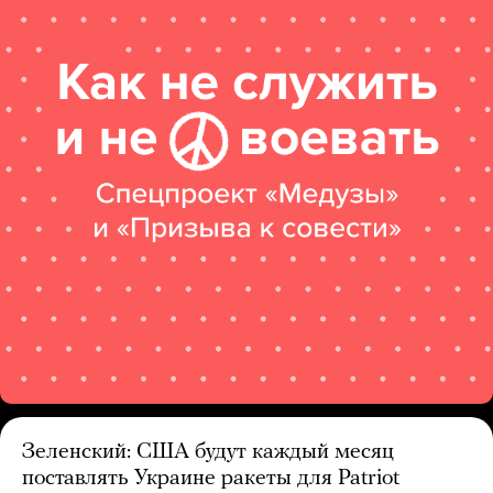
Зеленский: США будут каждый месяц
поставлять Украине ракеты для Patriot