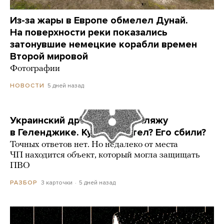
Из-за жары в Европе обмелел Дунай.
На поверхности реки показались
затонувшие немецкие корабли времен
Второй мировой
Фотографии
5 дней назад
НОВОСТИ
Украинский дрон попал по пляжу
в Геленджике. Куда он летел? Его сбили?
Точных ответов нет. Но недалеко от места
ЧП находится объект, который могла защищать
ПВО
3 карточки
5 дней назад
РАЗБОР