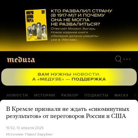
Перейти
к
материалам
НОВОСТИ
ИСТОРИИ
РАЗБОР
ПОДКАСТЫ
МАГАЗ
П
В Кремле призвали не ждать «сиюминутных
результатов» от переговоров России и США
15:52, 13 апреля 2025
Источник:
Павел Зарубин