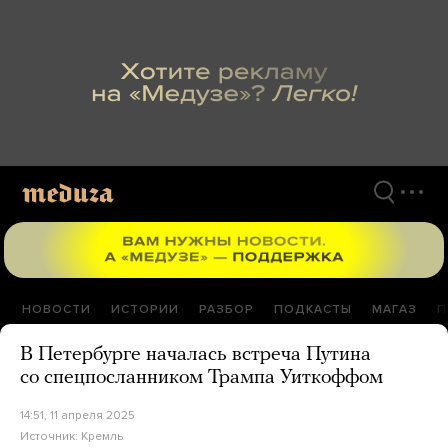
Перейти
к
материалам
НОВОСТИ
ИСТОРИИ
РАЗБОР
ПОДКАСТЫ
МАГАЗ
П
В Петербурге началась встреча Путина
со спецпосланником Трампа Уиткоффом
14:51, 11 апреля 2025
Источник:
Кремль