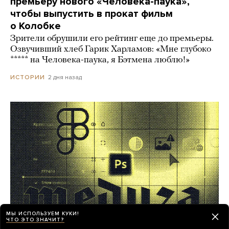
премьеру нового «Человека-паука»,
чтобы выпустить в прокат фильм
о Колобке
Зрители обрушили его рейтинг еще до премьеры.
Озвучивший хлеб Гарик Харламов: «Мне глубоко
***** на Человека-паука, я Бэтмена люблю!»
2 дня назад
ИСТОРИИ
МЫ ИСПОЛЬЗУЕМ КУКИ!
ЧТО ЭТО ЗНАЧИТ?