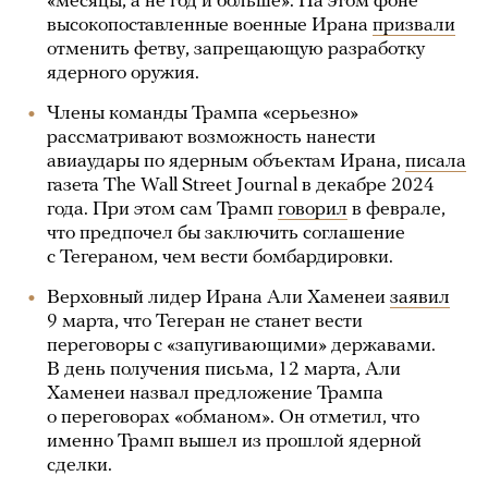
«месяцы, а не год и больше». На этом фоне
высокопоставленные военные Ирана
призвали
отменить фетву, запрещающую разработку
ядерного оружия.
Члены команды Трампа «серьезно»
рассматривают возможность нанести
авиаудары по ядерным объектам Ирана,
писала
газета The Wall Street Journal в декабре 2024
года. При этом сам Трамп
говорил
в феврале,
что предпочел бы заключить соглашение
с Тегераном, чем вести бомбардировки.
Верховный лидер Ирана Али Хаменеи
заявил
9 марта, что Тегеран не станет вести
переговоры с «запугивающими» державами.
В день получения письма, 12 марта, Али
Хаменеи назвал предложение Трампа
о переговорах «обманом». Он отметил, что
именно Трамп вышел из прошлой ядерной
сделки.