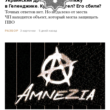
Украинский дрон попал по пляжу
в Геленджике. Куда он летел? Его сбили?
Точных ответов нет. Но недалеко от места
ЧП находится объект, который могла защищать
ПВО
3 карточки
5 дней назад
РАЗБОР