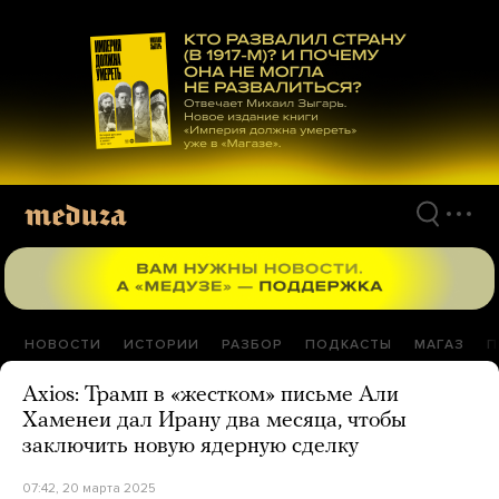
Перейти
к
материалам
НОВОСТИ
ИСТОРИИ
РАЗБОР
ПОДКАСТЫ
МАГАЗ
П
Axios: Трамп в «жестком» письме Али
Хаменеи дал Ирану два месяца, чтобы
заключить новую ядерную сделку
07:42, 20 марта 2025