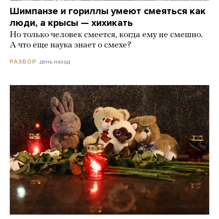
Шимпанзе и гориллы умеют смеяться как
люди, а крысы — хихикать
Но только человек смеется, когда ему не смешно.
А что еще наука знает о смехе?
день назад
РАЗБОР