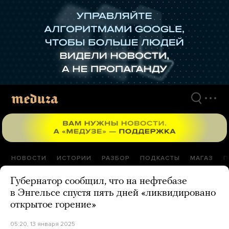
Перейти
к
материалам
НОВОСТИ
ИСТОРИИ
РАЗБОР
ПОДКАСТЫ
МАГАЗ
П
Губернатор сообщил, что на нефтебазе
в Энгельсе спустя пять дней «ликвидировано
открытое горение»
05:20, 13 января 2025