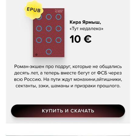
Кира Ярмыш, «Тут недалеко»