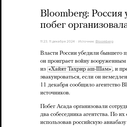
Bloomberg: Россия 
побег организовал
11:23, 11 декабря 2024
Источник:
Bloomberg
Власти России убедили бывшего п
он проиграет войну вооруженным 
из
«Хайят Тахрир аш-Шам»
, и п
эвакуироваться, если он немедле
11 декабря сообщило агентство Bl
источников.
Побег Асада организовали сотруд
два собеседника агентства. По их
использовав российскую авиабазу