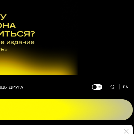
EN
ЩЬ ДРУГА