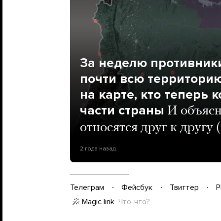
За неделю противник
почти всю территори
на карте, кто теперь 
части страны
И объясн
относятся друг к другу
2 года назад
Телеграм
Фейсбук
Твиттер
P
Magic link
Что-что?