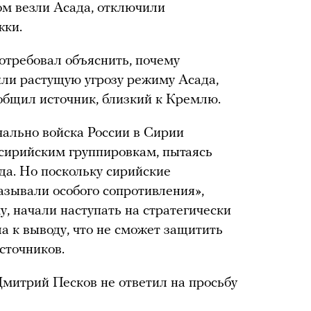
ром везли Асада, отключили
жки.
требовал объяснить, почему
ли растущую угрозу режиму Асада,
ообщил источник, близкий к Кремлю.
чально войска России в Сирии
сирийским группировкам, пытаясь
да. Но поскольку сирийские
азывали особого сопротивления»,
у, начали наступать на стратегически
а к выводу, что не сможет защитить
сточников.
митрий Песков не ответил на просьбу