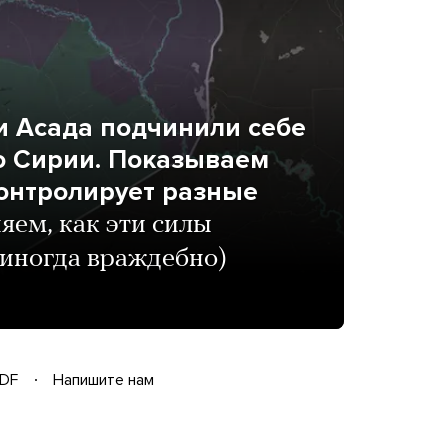
и Асада подчинили себе
ю Сирии. Показываем
контролирует разные
яем, как эти силы
 (иногда враждебно)
DF
Напишите нам