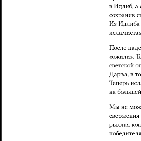
в Идлиб, а
сохранив с
Из Идлиба
исламиста
После паде
«ожили». Т
светской о
Даръа, в т
Теперь исл
на большей
Мы не може
свержения 
рыхлая коа
победителя