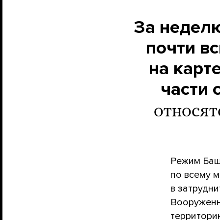
За неделю
почти в
на карт
части 
относят
Режим Баш
по всему 
в затрудни
Вооруженн
территори