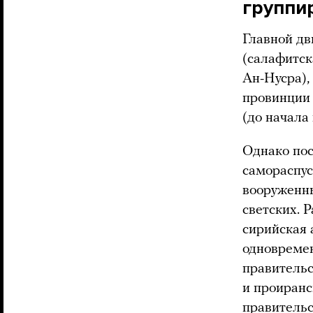
группи
Главной дв
(салафитск
Ан-Нусра),
провинции 
(до начала
Однако пос
самораспус
вооруженны
светских. 
сирийская 
одновремен
правитель
и проиранс
правительс