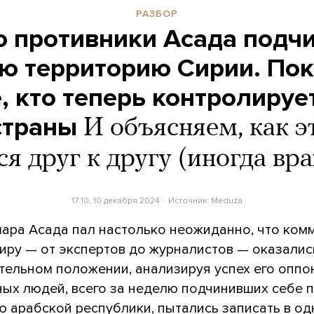
РАЗБОР
 противники Асада подч
сю территорию Сирии. По
е, кто теперь контролируе
страны
И объясняем, как э
ся друг к другу (иногда вр
17:10, 10 декабря 2024
Источник:
Meduza
ара Асада пал настолько неожиданно, что ком
миру — от экспертов до журналистов — оказалис
тельном положении, анализируя успех его оппо
ых людей, всего за неделю подчинивших себе 
ю арабской республики, пытались записать в од