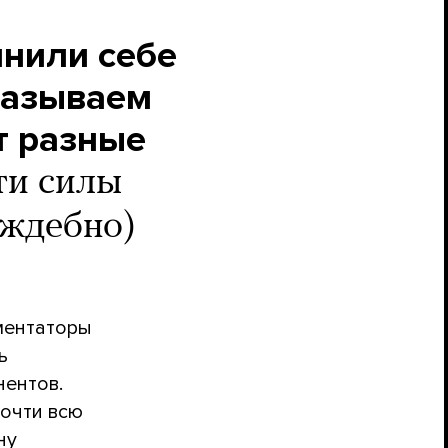
инили себе
казываем
т разные
ти силы
аждебно)
ментаторы
ь
нентов.
почти всю
ну