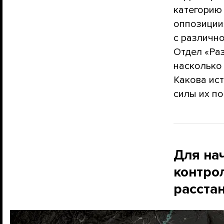
категорию
оппозиции
с различно
Отдел «Ра
насколько
Какова ис
силы их п
Для нач
контро
расстан