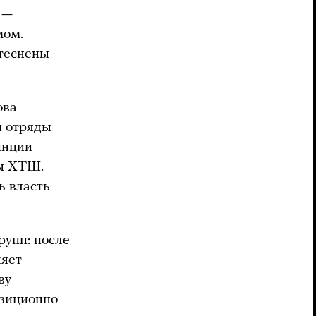
 —
мом.
теснены
ова
и отряды
инции
ды ХТШ.
ь власть
рупп: после
ляет
ву
озиционно