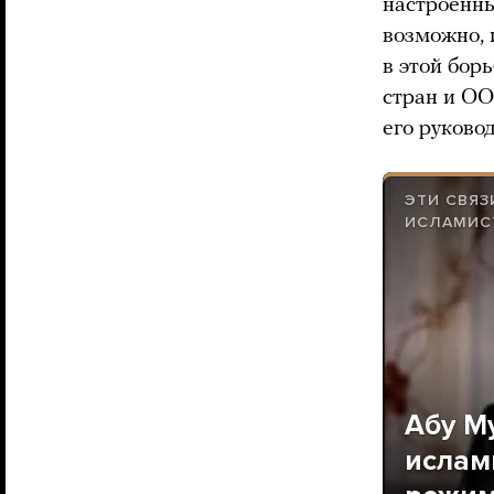
настроенны
возможно, 
в этой бор
стран и ОО
его руково
ЭТИ СВЯЗ
ИСЛАМИС
Абу М
ислам