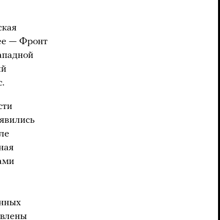
ская
ее — Фронт
западной
ий
.
сти
оявились
ле
ная
тами
енных
авлены