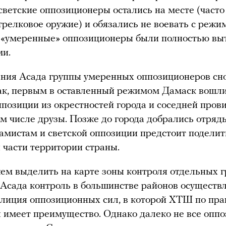
 светские оппозиционеры остались на месте (часто
трелковое оружие) и обязались не воевать с режи
 «умеренные» оппозиционеры были полностью вы
ми.
ния Асада группы умеренных оппозиционеров сн
ак, первым в оставленный режимом Дамаск вошл
ппозиции из окрестностей города и соседней пров
ом числе друзы. Позже до города добрались отря
амистам и светской оппозиции предстоит поделит
 части территории страны.
м выделить на карте зоны контроля отдельных г
Асада контроль в большинстве районов осуществ
лиция оппозиционных сил, в которой ХТШ по пра
 имеет преимущество. Однако далеко не все опп