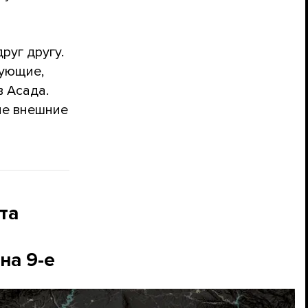
руг другу.
рующие,
 Асада.
ие внешние
та
на 9-е