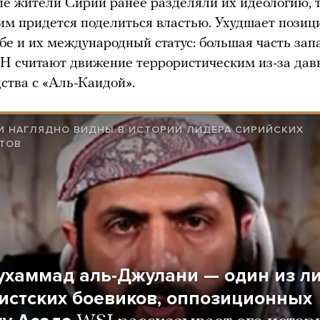
е жители Сирии ранее разделяли их идеологию, т
им придется поделиться властью. Ухудшает пози
ьбе и их международный статус: большая часть за
Н считают движение террористическим из-за дав
дства с «Аль-Каидой».
И НАГЛЯДНО ВИДНЫ В ИСТОРИИ ЛИДЕРА СИРИЙСКИХ
ТОВ
ухаммад аль-Джулани — один из л
истских боевиков, оппозиционных