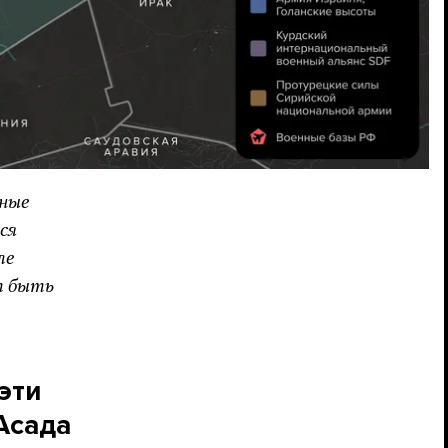
нные
ся
ле
т быть
эти
Асада