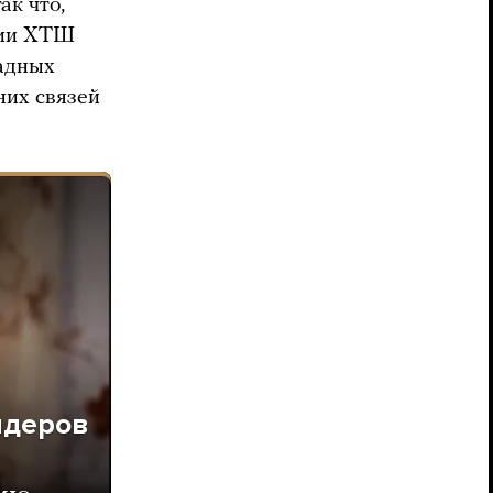
ак что,
ции ХТШ
падных
них связей
идеров