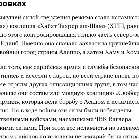
ровках
ижущей силой свержения режима стала исламист
ая) коалиция «Хайят Тахрир аш-Шам» (ХТШ, ран
 до этого контролировавшая только часть северо-
Идлиб. Именно она сначала захватила крупнейш
 войны) город страны Алеппо, а затем Хаму и Хомс
ле того, как сирийская армия и службы безопасно
тились и исчезли с карты, по всей стране вновь п
е отряды других оппозиционных групп, в том чис
Раньше они составляли мощную коалицию «Свобод
армия», которая вела борьбу с Асадом и исламис
но. Но в ходе войны эти силы были побеждены
ственными войсками, наемниками ЧВК Вагнера
кими силами. При этом все исламисты из захвач
твом районов по условиям перемирий были отпр