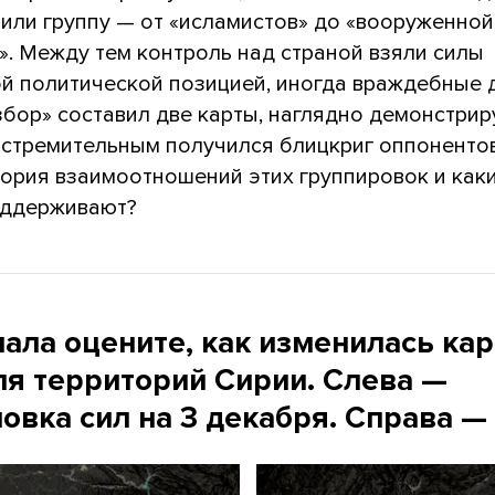
 или группу — от «исламистов» до «вооруженной
». Между тем контроль над страной взяли силы
й политической позицией, иногда враждебные д
збор» составил две карты, наглядно демонстри
 стремительным получился блицкриг оппонентов
тория взаимоотношений этих группировок и как
оддерживают?
ала оцените, как изменилась кар
ля территорий Сирии. Слева —
овка сил на 3 декабря. Справа — 