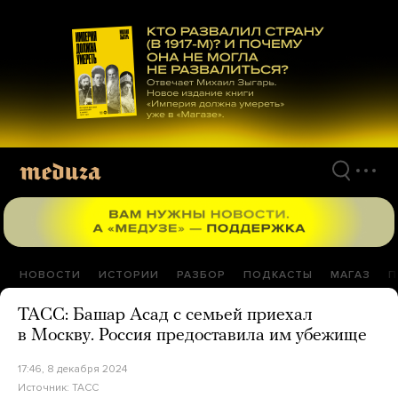
Перейти
к
материалам
НОВОСТИ
ИСТОРИИ
РАЗБОР
ПОДКАСТЫ
МАГАЗ
П
ТАСС: Башар Асад с семьей приехал
в Москву. Россия предоставила им убежище
17:46, 8 декабря 2024
Источник:
ТАСС