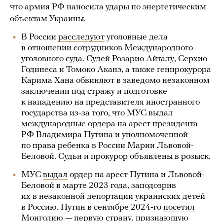
что армия РФ наносила удары по энергетическим
объектам Украины.
В России
расследуют
уголовные дела
в отношении сотрудников Международного
уголовного суда. Судей Розарио Айталу, Серхио
Годинеса и Томоко Аканэ, а также генпрокурора
Карима Хана обвиняют в заведомо незаконном
заключении под стражу и подготовке
к нападению на представителя иностранного
государства из-за того, что МУС выдал
международные ордера на арест президента
РФ Владимира Путина и уполномоченной
по права ребенка в России Марии Львовой-
Беловой. Судьи и прокурор объявлены в розыск.
МУС
выдал
ордер на арест Путина и Львовой-
Беловой в марте 2023 года, заподозрив
их в незаконной депортации украинских детей
в Россию. Путин в сентябре 2024-го
посетил
Монголию — первую страну, признающую