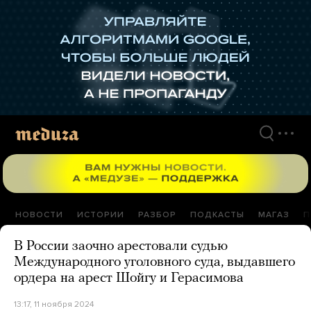
Перейти
к
материалам
НОВОСТИ
ИСТОРИИ
РАЗБОР
ПОДКАСТЫ
МАГАЗ
П
В России заочно арестовали судью
Международного уголовного суда, выдавшего
ордера на арест Шойгу и Герасимова
13:17, 11 ноября 2024