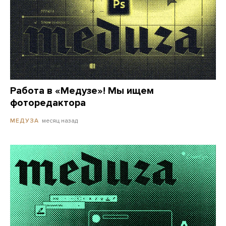
Работа в «Медузе»! Мы ищем
фоторедактора
месяц назад
МЕДУЗА