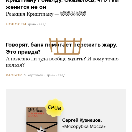
женится не он
Реакция Криштиану — 🤣🤣🤣🤣🤣
день назад
НОВОСТИ
Говорят, баня помогает пережить жару.
Это правда?
А полезно ли туда вообще ходить? И кому точно
нельзя?
9 карточек
день назад
РАЗБОР