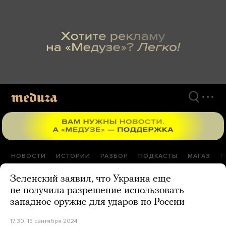
Перейти
к
материалам
НОВОСТИ
ИСТОРИИ
РАЗБОР
ПОДКАСТЫ
МАГАЗ
П
Зеленский заявил, что Украина еще
не получила разрешение использовать
западное оружие для ударов по России
17:30, 15 сентября 2024