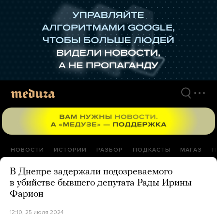
Перейти
к
материалам
НОВОСТИ
ИСТОРИИ
РАЗБОР
ПОДКАСТЫ
МАГАЗ
П
В Днепре задержали подозреваемого
в убийстве бывшего депутата Рады Ирины
Фарион
12:10, 25 июля 2024