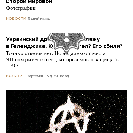
Второй мировой
Фотографии
5 дней назад
НОВОСТИ
Украинский дрон попал по пляжу
в Геленджике. Куда он летел? Его сбили?
Точных ответов нет. Но недалеко от места
ЧП находится объект, который могла защищать
ПВО
3 карточки
5 дней назад
РАЗБОР