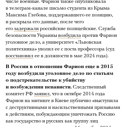
числе военные. Фарион также опубликовала
в телеграм-канале письмо студента из Крыма
Максима Глебова, поддержавшего ее позицию,
и раскрыла его данные, после чего
его
задержали
российские полицейские. Служба
безопасности Украины
возбудила
против Фарион
уголовное дело, а университет «Львовская
политехника» уволил ее с поста профессора (суд
восстановил
ее в должности в мае 2024 года).
В России в отношении Фарион еще в 2015
году возбудили уголовное дело по статьям
о подстрекательстве к убийству
и возбуждении ненависти.
Следственный
комитет РФ
заявил
, что в октябре 2014 года
Фарион на митинге в Киеве публично «выступила
с деструктивными и насильственными призывами
к действиям, побуждающим уничтожать Россию
как государство и русских как группу лиц