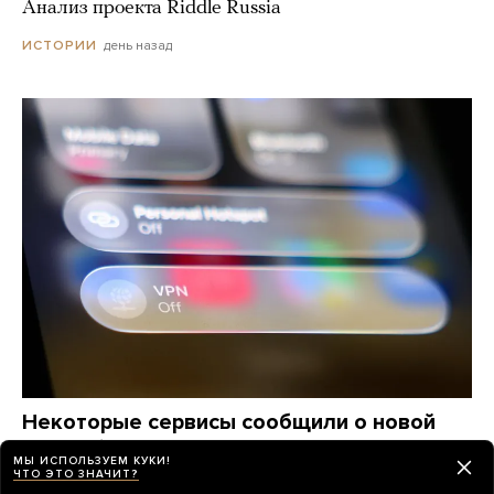
Анализ проекта Riddle Russia
день назад
ИСТОРИИ
Некоторые сервисы сообщили о новой
волне блокировок VPN в России.
МЫ ИСПОЛЬЗУЕМ КУКИ!
Ее называют одной из крупнейших
ЧТО ЭТО ЗНАЧИТ?