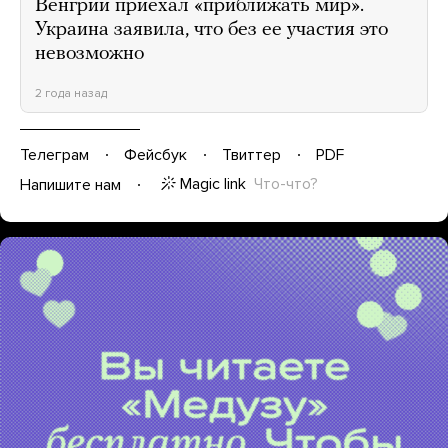
Венгрии приехал «приближать мир».
Украина заявила, что без ее участия это
невозможно
2 года назад
Телеграм
Фейсбук
Твиттер
PDF
Magic link
Что-что?
Напишите нам