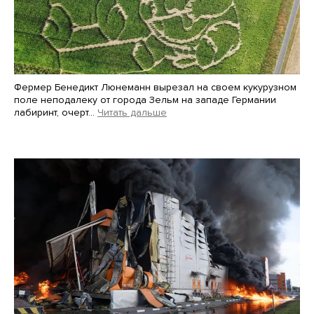
Фермер Бенедикт Люнеманн вырезал на своем кукурузном
поле неподалеку от города Зельм на западе Германии
лабиринт, очерт…
Читать дальше
Martin Meissner / AP / Scanpix / LETA