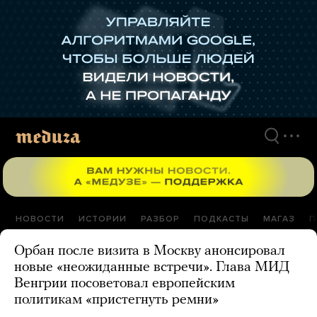
Перейти
к
материалам
НОВОСТИ
ИСТОРИИ
РАЗБОР
ПОДКАСТЫ
МАГАЗ
П
Орбан после визита в Москву анонсировал
новые «неожиданные встречи». Глава МИД
Венгрии посоветовал европейским
политикам «пристегнуть ремни»