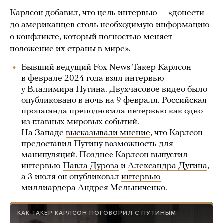
Карлсон добавил, что цель интервью — «донести
до американцев столь необходимую информацию
о конфликте, который полностью меняет
положение их страны в мире».
Бывший ведущий Fox News Такер Карлсон
в феврале 2024 года взял
интервью
у Владимира Путина. Двухчасовое видео было
опубликовано в ночь на 9 февраля. Российская
пропаганда преподносила интервью как одно
из главных мировых событий.
На Западе
высказывали мнение
, что Карлсон
предоставил Путину возможность для
манипуляций. Позднее Карлсон выпустил
интервью
Павла Дурова
и
Александра Дугина
,
а 3 июля он опубликовал
интервью
миллиардера Андрея Мельниченко.
КАК ТАКЕР КАРЛСОН ПОГОВОРИЛ С ПУТИНЫМ