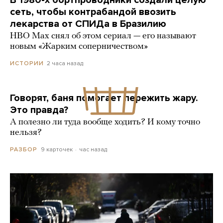
сеть, чтобы контрабандой ввозить
лекарства от СПИДа в Бразилию
HBO Max снял об этом сериал — его называют
новым «Жарким соперничеством»
2 часа назад
ИСТОРИИ
Говорят, баня помогает пережить жару.
Это правда?
А полезно ли туда вообще ходить? И кому точно
нельзя?
9 карточек
час назад
РАЗБОР