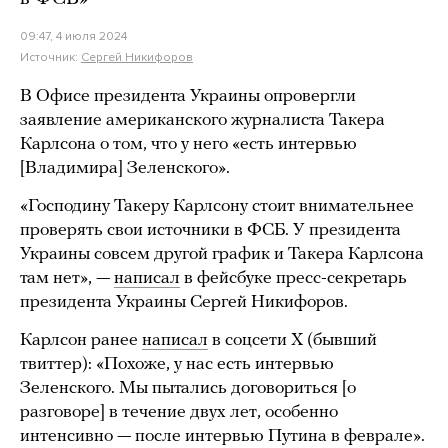
09:47, 4 июля 2024
Источник:
Сергей Никифоров
В Офисе президента Украины опровергли
заявление американского журналиста Такера
Карлсона о том, что у него «есть интервью
[Владимира] Зеленского».
«Господину Такеру Карлсону стоит внимательнее
проверять свои источники в ФСБ. У президента
Украины совсем другой график и Такера Карлсона
там нет», —
написал
в фейсбуке пресс-секретарь
президента Украины Сергей Никифоров.
Карлсон ранее
написал
в соцсети X (бывший
твиттер): «Похоже, у нас есть интервью
Зеленского. Мы пытались договориться [о
разговоре] в течение двух лет, особенно
интенсивно — после интервью Путина в феврале».