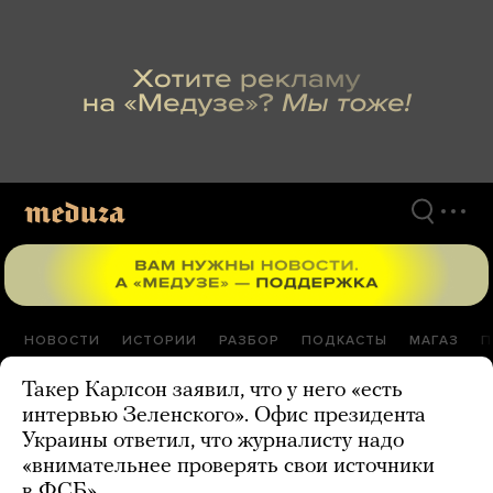
Перейти
к
материалам
НОВОСТИ
ИСТОРИИ
РАЗБОР
ПОДКАСТЫ
МАГАЗ
П
Такер Карлсон заявил, что у него «есть
интервью Зеленского». Офис президента
Украины ответил, что журналисту надо
«внимательнее проверять свои источники
в ФСБ»