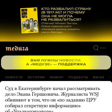
Перейти
к
материалам
НОВОСТИ
ИСТОРИИ
РАЗБОР
ПОДКАСТЫ
МАГАЗ
П
Суд в Екатеринбурге начал рассматривать
дело Эвана Гершковича. Журналиста WSJ
обвиняют в том, что он «по заданию ЦРУ
собирал секретную информацию»
об «Уралвагонзаводе»