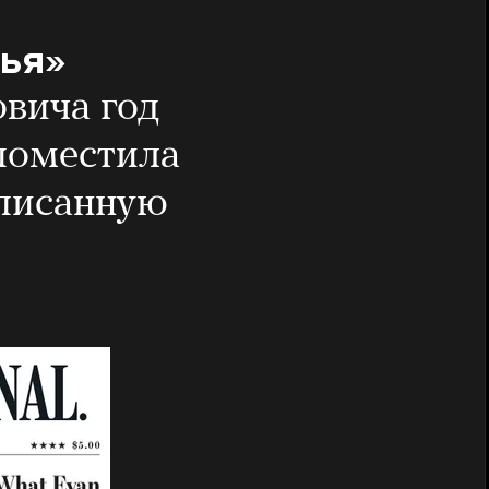
тья»
вича год
поместила
аписанную