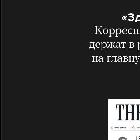
«Зд
Корресп
держат в
на главн