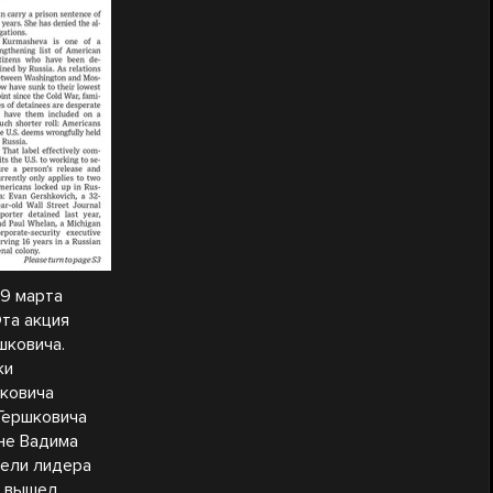
29 марта
Эта акция
шковича.
ки
шковича
 Гершковича
не Вадима
бели лидера
я вышел