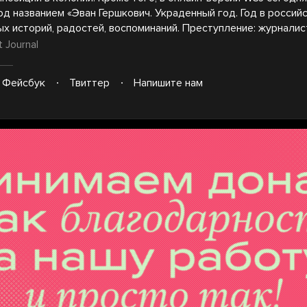
д названием «Эван Гершкович. Украденный год. Год в россий
х историй, радостей, воспоминаний. Преступление: журналис
t Journal
Фейсбук
Твиттер
Напишите нам