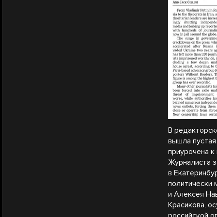
В редакторско
вышла пустая
приурочена к
Журналиста з
в Екатеринбу
политически 
и Алексея На
Красикова, о
российской о