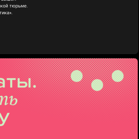
ской тюрьме.
тика».