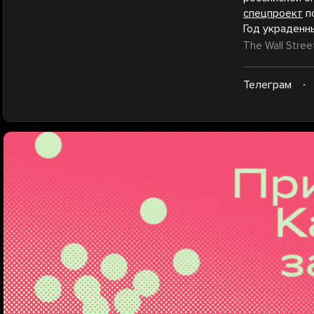
спецпроект
по
Год украденны
The Wall Stree
Телеграм