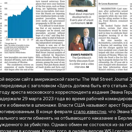
й версии сайта американской газеты The Wall Street Journal 
 передовица с заголовком «Здесь должна быть его статья». 
 году ареста московского корреспондента издания Эвана Гер
адержали 29 марта 2023 года во время рабочей командиров
рге и обвинили в шпионаже. Власти США называют арест Гер
мотивированным. В конце февраля
стало известно
, что Эвана
вального могли обменять на отбывающего наказание в Берли
сужденного за убийство. Однако обмен не состоялся из-за ги
ппозиции в колонии. Кроме того, в онлайн-версии WSJ сегодн