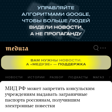
Перейти
к
материалам
НОВОСТИ
ИСТОРИИ
РАЗБОР
ПОДКАСТЫ
МАГАЗ
П
МИД РФ может запретить консульским
учреждениям выдавать заграничные
паспорта россиянам, получившим
электронные повестки