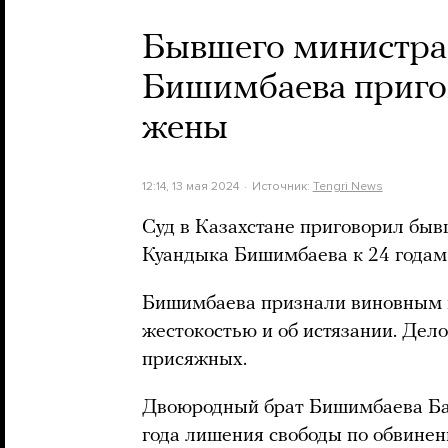
Бывшего министра
Бишимбаева пригов
жены
12:14, 13 мая 2024
Источник:
Tengri News
Суд в Казахстане приговорил быв
Куандыка Бишимбаева к 24 годам
Бишимбаева признали виновным по
жестокостью и об истязании. Дел
присяжных.
Двоюродный брат Бишимбаева Ба
года лишения свободы по обвинен