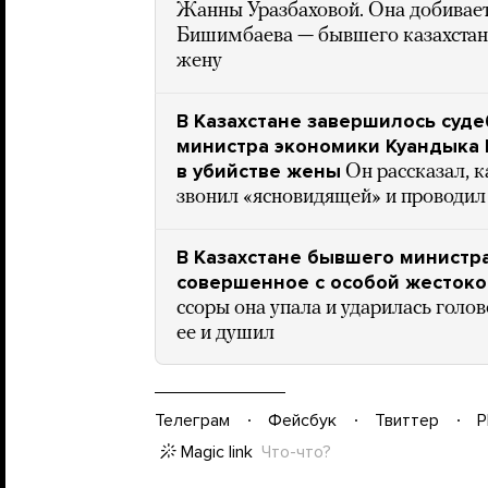
Жанны Уразбаховой. Она добивает
Бишимбаева — бывшего казахстан
жену
В Казахстане завершилось суд
министра экономики Куандыка
в убийстве жены
Он рассказал, к
звонил «ясновидящей» и проводил
В Казахстане бывшего министра
совершенное с особой жесток
ссоры она упала и ударилась голов
ее и душил
Телеграм
Фейсбук
Твиттер
P
Magic link
Что-что?