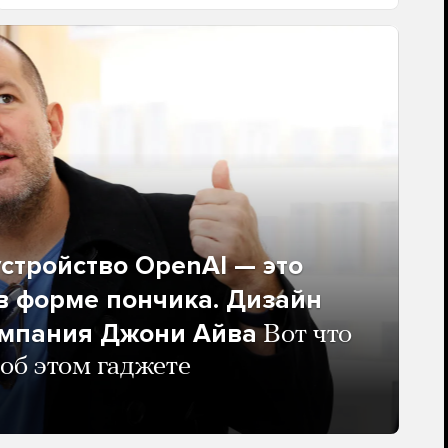
стройство OpenAI — это
в форме пончика. Дизайн
омпания Джони Айва
Вот что
 об этом гаджете