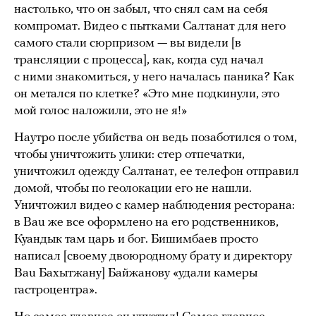
настолько, что он забыл, что снял сам на себя
компромат. Видео с пытками Салтанат для него
самого стали сюрпризом — вы видели [в
трансляции с процесса], как, когда суд начал
с ними знакомиться, у него началась паника? Как
он метался по клетке? «Это мне подкинули, это
мой голос наложили, это не я!»
Наутро после убийства он ведь позаботился о том,
чтобы уничтожить улики: стер отпечатки,
уничтожил одежду Салтанат, ее телефон отправил
домой, чтобы по геолокации его не нашли.
Уничтожил видео с камер наблюдения ресторана:
в Bau же все оформлено на его родственников,
Куандык там царь и бог. Бишимбаев просто
написал [своему двоюродному брату и директору
Bau Бахытжану] Байжанову «удали камеры
гастроцентра».