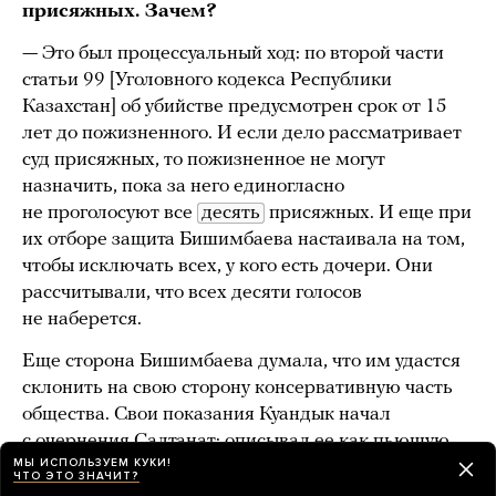
присяжных. Зачем?
— Это был процессуальный ход: по второй части
статьи 99 [Уголовного кодекса Республики
Казахстан] об убийстве предусмотрен срок от 15
лет до пожизненного. И если дело рассматривает
суд присяжных, то пожизненное не могут
назначить, пока за него единогласно
не проголосуют все
десять
присяжных. И еще при
их отборе защита Бишимбаева настаивала на том,
чтобы исключать всех, у кого есть дочери. Они
рассчитывали, что всех десяти голосов
не наберется.
Еще сторона Бишимбаева думала, что им удастся
склонить на свою сторону консервативную часть
общества. Свои показания Куандык начал
с очернения Салтанат: описывал ее как пьющую,
МЫ ИСПОЛЬЗУЕМ КУКИ!
неадекватную, агрессивную и ревнивую женщину,
ЧТО ЭТО ЗНАЧИТ?
которая все время его провоцировала. Отдельно