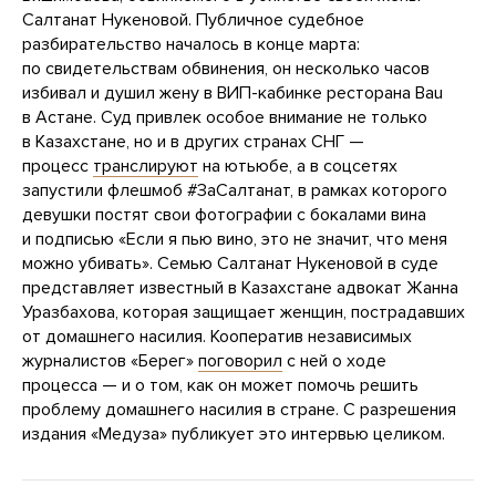
Салтанат Нукеновой. Публичное судебное
разбирательство началось в конце марта:
по свидетельствам обвинения, он несколько часов
избивал и душил жену в ВИП-кабинке ресторана Bau
в Астане. Суд привлек особое внимание не только
в Казахстане, но и в других странах СНГ —
процесс
транслируют
на ютьюбе, а в соцсетях
запустили флешмоб #ЗаСалтанат, в рамках которого
девушки постят свои фотографии с бокалами вина
и подписью «Если я пью вино, это не значит, что меня
можно убивать». Семью Салтанат Нукеновой в суде
представляет известный в Казахстане адвокат Жанна
Уразбахова, которая защищает женщин, пострадавших
от домашнего насилия. Кооператив независимых
журналистов «Берег»
поговорил
с ней о ходе
процесса — и о том, как он может помочь решить
проблему домашнего насилия в стране. С разрешения
издания «Медуза» публикует это интервью целиком.