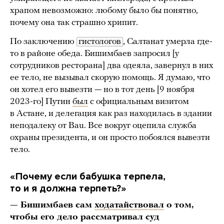
храпом невозможно: любому было бы понятно,
почему она так страшно хрипит.
По заключению
гистологов
, Салтанат умерла где-
то в районе обеда. Бишимбаев запросил [у
сотрудников ресторана] два одеяла, завернул в них
ее тело, не вызывал скорую помощь. Я думаю, что
он хотел его вывезти — но в тот день [9 ноября
2023-го] Путин
был
с официальным визитом
в Астане, и делегация как раз находилась в здании
неподалеку от Bau. Все вокруг оцепила служба
охраны президента, и он просто побоялся вывезти
тело.
«Почему если бабушка терпела,
то и я должна терпеть?»
— Бишимбаев сам
ходатайствовал
о том,
чтобы его дело рассматривал суд