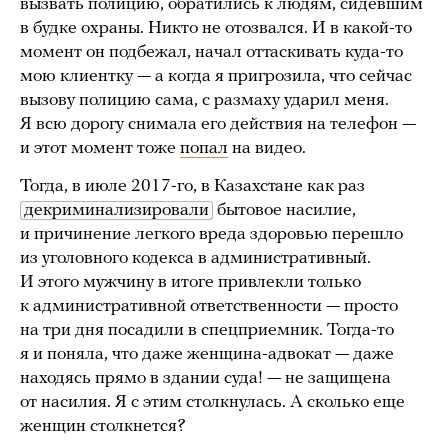
вызвать полицию, обратились к людям, сидевшим
в будке охраны. Никто не отозвался. И в какой-то
момент он подбежал, начал оттаскивать куда-то
мою клиентку — а когда я пригрозила, что сейчас
вызову полицию сама, с размаху ударил меня.
Я всю дорогу снимала его действия на телефон —
и этот момент тоже
попал
на видео.
Тогда, в июле 2017-го, в Казахстане как раз
декриминализировали
бытовое насилие,
и причинение легкого вреда здоровью перешло
из уголовного кодекса в административный.
И этого мужчину в итоге привлекли только
к административной ответственности — просто
на три дня посадили в спецприемник. Тогда-то
я и поняла, что даже женщина-адвокат — даже
находясь прямо в здании суда! — не защищена
от насилия. Я с этим столкнулась. А сколько еще
женщин столкнется?