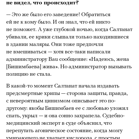
не видел, что происходит?
— Это же было его заведение! Обратиться
ей не к кому было. И он знал, что ей никто
не поможет. А уже глубокой ночью, когда Салтанат
убивали, ее крики слышали только находившиеся
в здании маляры. Они тоже предпочли
не вмешиваться — хотя все-таки написали
администратору Bau сообщение: «Надеюсь, жена
[Бишимбаева] жива». Но администратор вызывать
полицию не стала.
В какой-то момент Салтанат начала издавать
предсмертные хрипы — сторона защиты, правда,
с невероятным цинизмом описывает это по-
другому: якобы Бишимбаев ее с любовью уложил
спать, укрыл — и она сонно захрапела. Судебно-
медицинский эксперт в суде объяснил, что
перепутать агоническое состояние, когда мозгу
умирающего не хватает кислорода, с простым