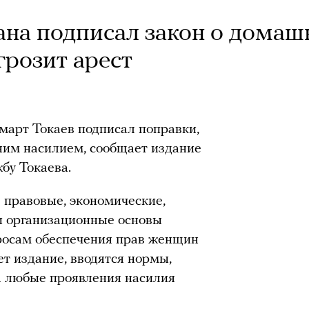
ана подписал закон о дома
грозит арест
арт Токаев подписал поправки,
ним насилием, сообщает издание
жбу Токаева.
 правовые, экономические,
и организационные основы
просам обеспечения прав женщин
ет издание, вводятся нормы,
а любые проявления насилия