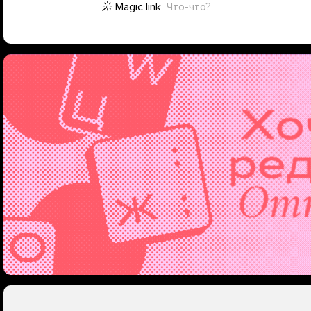
Magic link
Что-что?