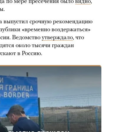
уда по мере пресечения было
видно
,
ы.
а выпустил срочную рекомендацию
публики «временно воздержаться»
ссии. Ведомство
утверждало
, что
одятся около тысячи граждан
скают в Россию.