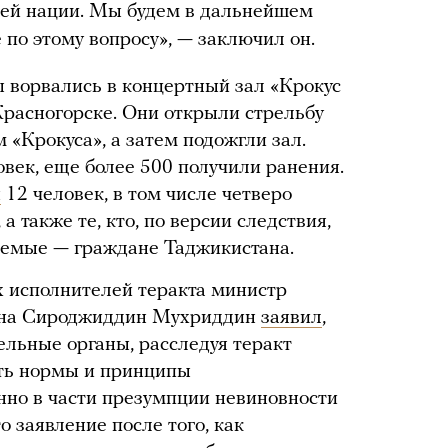
шей нации. Мы будем в дальнейшем
е по этому вопросу», — заключил он.
 ворвались в концертный зал «Крокус
расногорске. Они открыли стрельбу
 «Крокуса», а затем подожгли зал.
овек, еще более 500 получили ранения.
ы
12 человек, в том числе четверо
 также те, кто, по версии следствия,
яемые — граждане Таджикистана.
 исполнителей теракта министр
ана Сироджиддин Мухриддин
заявил
,
ельные органы, расследуя теракт
ать нормы и принципы
нно в части презумпции невиновности
о заявление после того, как