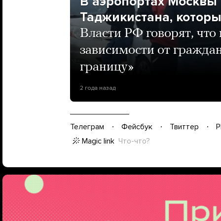
В аэропортах Москвы
Таджикистана, которы
Власти РФ говорят, что
зависимости от гражда
границу»
2 года назад
Телеграм
Фейсбук
Твиттер
P
Magic link
Что-что?