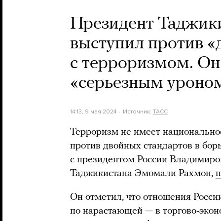
Президент Таджики
выступил против «
с терроризмом. Он 
«серьезным уроно
14:13, 9 мая 2024
Источник:
ТАСС
Терроризм не имеет национальнос
против двойных стандартов в борь
с президентом России Владимиро
Таджикистана Эмомали Рахмон,
Он отметил, что отношения Росси
по нарастающей — в торгово-экон