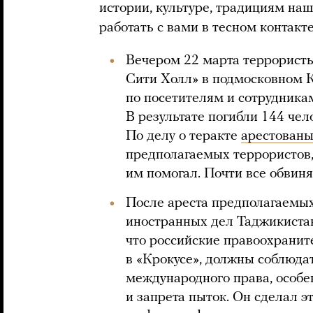
истории, культуре, традициям на
работать с вами в тесном контакт
Вечером 22 марта террористы
Сити Холл» в подмосковном К
по посетителям и сотрудникам
В результате погибли 144 чел
По делу о теракте
арестован
предполагаемых террористов, а
им помогал. Почти все обвин
После ареста предполагаемых
иностранных дел Таджикист
что российские правоохранит
в «Крокусе», должны соблюд
международного права, особе
и запрета пыток. Он сделал эт