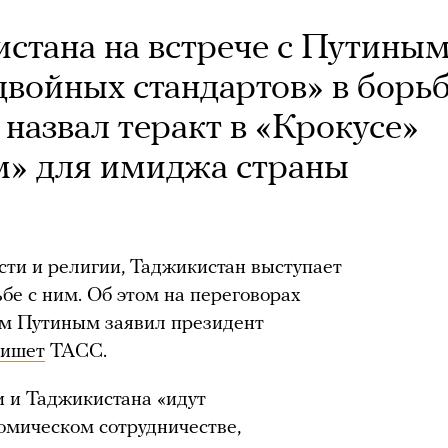
стана на встрече с Путины
двойных стандартов» в борь
назвал теракт в «Крокусе»
м» для имиджа страны
ти и религии, Таджикистан выступает
бе с ним. Об этом на переговорах
м Путиным заявил президент
пишет
ТАСС.
и и Таджикистана «идут
омическом сотрудничестве,