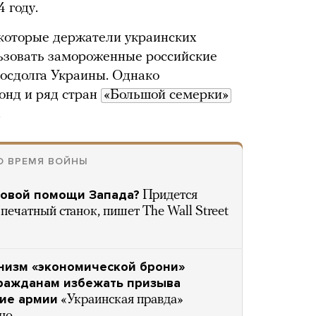
 году.
некоторые держатели украинских
ьзовать замороженные российские
госдолга Украины. Однако
нд и ряд стран
«Большой семерки»
.
О ВРЕМЯ ВОЙНЫ
совой помощи Запада?
Придется
печатный станок, пишет The Wall Street
низм «экономической брони»
гражданам избежать призыва
ние армии
«Украинская правда»