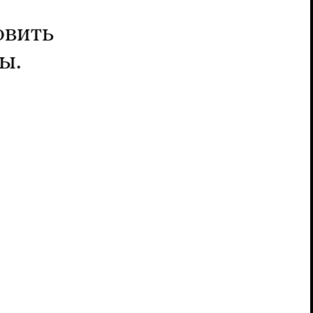
овить
ы.