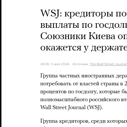
WSJ: кредиторы по
выплаты по госдолг
Союзники Киева оп
окажется у держат
08:45, 5 мая 2024
Источник:
The Wall Street Journal
Группа частных иностранных дер
потребовать от властей страны в 
процентов по госдолгу, которые 
полномасштабного российского в
Wall Street Journal (WSJ).
Группа кредиторов, среди которы