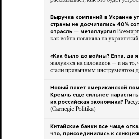
рассказывает, как это будет устро
Выручка компаний в Украине уп
страны не досчитались 40% со
отрасль — металлургия
Всемирн
как война повлияла на украинский
«Как было до войны? Епта, да 
жалуются на силовиков — и на то, 
стали привычным инструментом д
Новый пакет американской пом
Кремль еще сильнее нарастить
их российская экономика?
Расс
(Carnegie Politika)
Китайские банки все чаще отка
что, присоединились к санкция