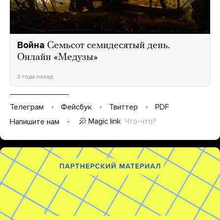
Война
Семьсот семидесятый день.
Онлайн «Медузы»
2 года назад
Телеграм
Фейсбук
Твиттер
PDF
Magic link
Что-что?
Напишите нам