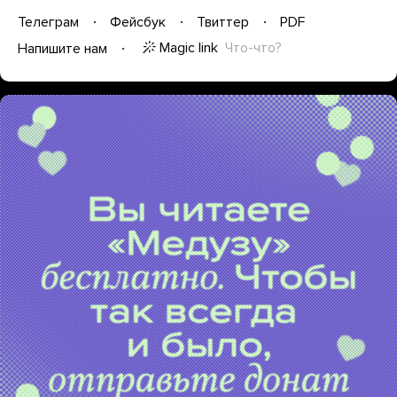
Телеграм
Фейсбук
Твиттер
PDF
Magic link
Что-что?
Напишите нам