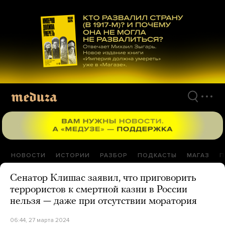
Перейти
к
материалам
НОВОСТИ
ИСТОРИИ
РАЗБОР
ПОДКАСТЫ
МАГАЗ
П
Сенатор Клишас заявил, что приговорить
террористов к смертной казни в России
нельзя — даже при отсутствии моратория
06:44, 27 марта 2024