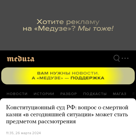
Перейти
к
материалам
НОВОСТИ
ИСТОРИИ
РАЗБОР
ПОДКАСТЫ
МАГАЗ
П
Конституционный суд РФ: вопрос о смертной
казни «в сегодняшней ситуации» может стать
предметом рассмотрения
11:35, 26 марта 2024