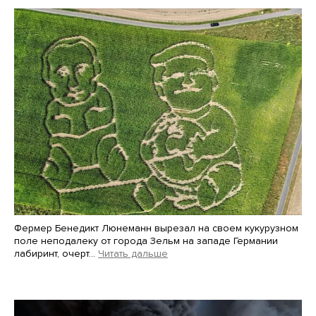
Фермер Бенедикт Люнеманн вырезал на своем кукурузном
поле неподалеку от города Зельм на западе Германии
лабиринт, очерт…
Читать дальше
Martin Meissner / AP / Scanpix / LETA