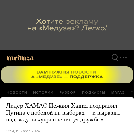
Перейти
к
материалам
НОВОСТИ
ИСТОРИИ
РАЗБОР
ПОДКАСТЫ
МАГАЗ
П
Лидер ХАМАС Исмаил Хания поздравил
Путина с победой на выборах — и выразил
надежду на «укрепление уз дружбы»
13:54, 19 марта 2024