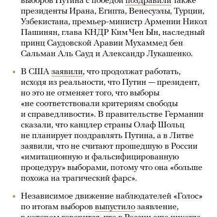
выборов Путина с победой
поздравили
также
президенты Ирана, Египта, Венесуэлы, Турции,
Узбекистана, премьер-министр Армении Никол
Пашинян, глава КНДР Ким Чен Ын, наследный
принц Саудовской Аравии Мухаммед бен
Сальман Аль Сауд и Александр Лукашенко.
В США
заявили
, что продолжат работать,
исходя из реальности, что Путин — президент,
но это не отменяет того, что выборы
«не соответствовали критериям свободы
и справедливости». В правительстве Германии
сказали, что канцлер страны Олаф Шольц
не планирует поздравлять Путина, а в Литве
заявили, что не считают прошедшую в России
«имитационную и фальсифицированную
процедуру» выборами, потому что она «больше
похожа на трагический фарс».
Независимое движение наблюдателей «Голос»
по итогам выборов
выпустило
заявление,