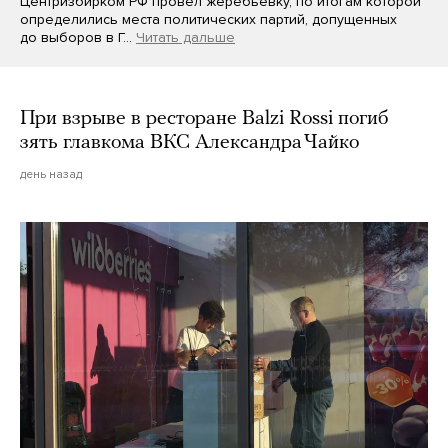
Центризбирком РФ провел жеребьевку, по итогам которой
определились места политических партий, допущенных
до выборов в Г…
Читать дальше
При взрыве в ресторане Balzi Rossi погиб
зять главкома ВКС Александра Чайко
день назад