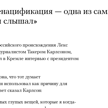
енацификация — одна из са
 я слышал»
оссийского происхождения Лекс
журналистом Такером Карлсоном,
ал в Кремле интервью с президентом
на, что тот думает
н использовал как причину для
вет сказал Карлсон:
амых глупых вещей, которые я когда-