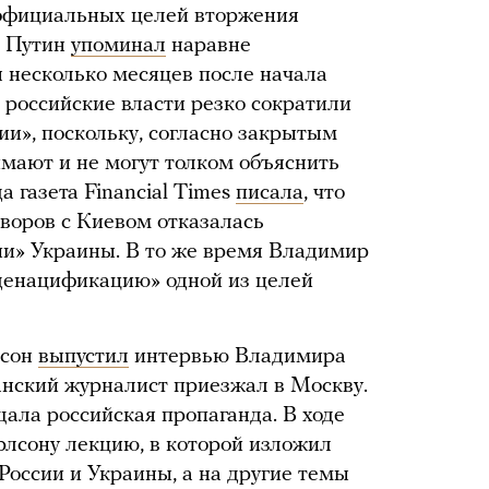
официальных целей вторжения
р Путин
упоминал
наравне
я несколько месяцев после начала
 российские власти резко сократили
и», поскольку, согласно закрытым
имают и не могут толком объяснить
а газета Financial Times
писала
, что
воров с Киевом отказалась
ии» Украины. В то же время Владимир
денацификацию» одной из целей
лсон
выпустил
интервью Владимира
анский журналист приезжал в Москву.
ала российская пропаганда. В ходе
лсону лекцию, в которой изложил
России и Украины, а на другие темы