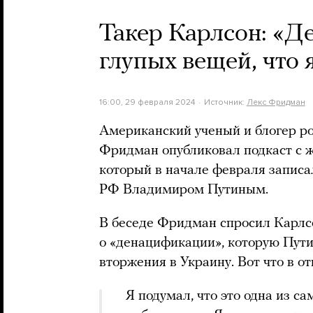
Такер Карлсон: «Д
глупых вещей, что
16:00, 29 февраля 2024
Источник:
Лекс Фридман
Американский ученый и блогер р
Фридман опубликовал подкаст с 
который в начале февраля запис
РФ Владимиром Путиным.
В беседе Фридман спросил Карлсо
о «денацификации», которую Пути
вторжения в Украину. Вот что в от
Я подумал, что это одна из с