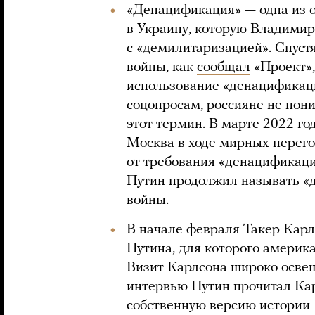
«Денацификация» — одна из 
в Украину, которую Владими
с «демилитаризацией». Спуст
войны, как
сообщал
«Проект»,
использование «денацификаци
соцопросам, россияне не пон
этот термин. В марте 2022 год
Москва в ходе мирных перего
от требования «денацификац
Путин продолжил называть «
войны.
В начале февраля Такер Кар
Путина, для которого америк
Визит Карлсона широко освещ
интервью Путин прочитал Кар
собственную версию истории 