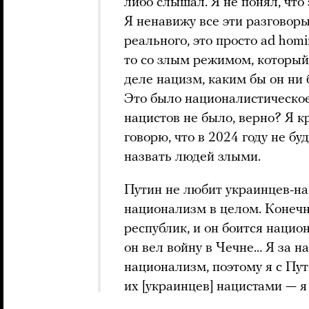
либо слышал. Я не понял, что
Я ненавижу все эти разговоры
реального, это просто ad hom
то со злым режимом, который
деле нацизм, каким бы он ни 
Это было националистическо
нацистов не было, верно? Я к
говорю, что в 2024 году не бу
назвать людей злыми.
Путин не любит украинцев-на
национализм в целом. Конечно
республик, и он боится нацио
он вел войну в Чечне… Я за н
национализм, поэтому я с Пут
их [украинцев] нацистами — я 