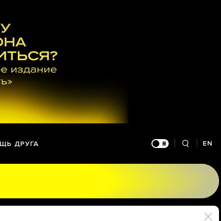
EN
ЩЬ ДРУГА