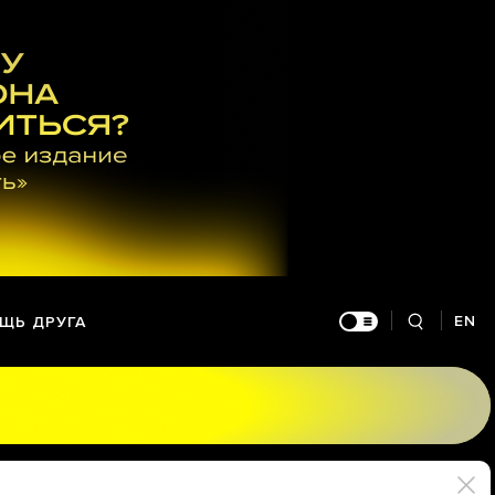
EN
ЩЬ ДРУГА