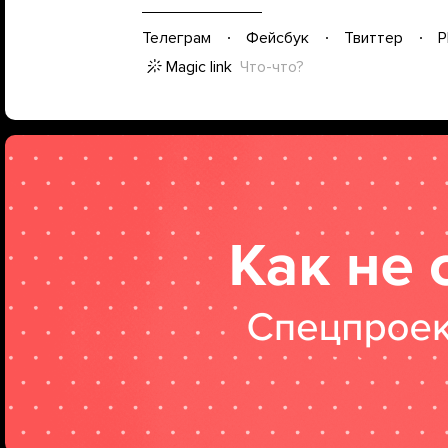
Телеграм
Фейсбук
Твиттер
P
Magic link
Что-что?