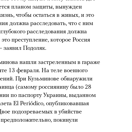
уется планом защиты, вынужден
изнь, чтобы остаться в живых, и это
ния должна расследовать, что с ним
о глубокого расследования должна
 это преступление, которое Россия
— заявил Подоляк.
минова нашли застреленным в гараже
нте 13 февраля. На теле военного
нений. При Кузьминове обнаружили
аинца (самому россиянину было 28
ании по паспорту Украины, выданном
зета El Periódico, опубликовавшая
Двое подозреваемых в убийстве
, предположительно, покинули