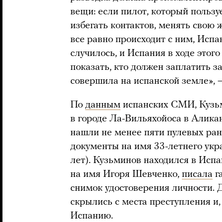
вещи: если пилот, который польз
избегать контактов, менять свою ж
все равно происходит с ним, Испа
случилось, и Испания в ходе этог
показать, кто должен заплатить за
совершила на испанской земле», 
По
данным
испанских СМИ, Кузь
в городе Ла-Вильяхойоса в Алика
нашли не менее пяти пулевых ра
документы на имя 33-летнего укр
лет). Кузьминов находился в Исп
на имя Игоря Шевченко,
писала
га
снимок удостоверения личности. 
скрылись с места преступления и
Испанию.