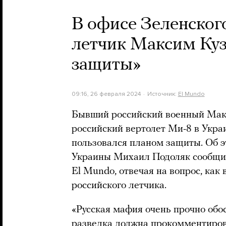
В офисе Зеленского
летчик Максим Куз
защиты»
09:16, 26 февраля 2024
Источник:
El Mundo
Бывший российский военный Макс
российский вертолет Ми-8 в Украи
пользовался планом защиты. Об э
Украины Михаил Подоляк сообщил
El Mundo, отвечая на вопрос, как
российского летчика.
«Русская мафия очень прочно обо
разведка должна прокомментироват