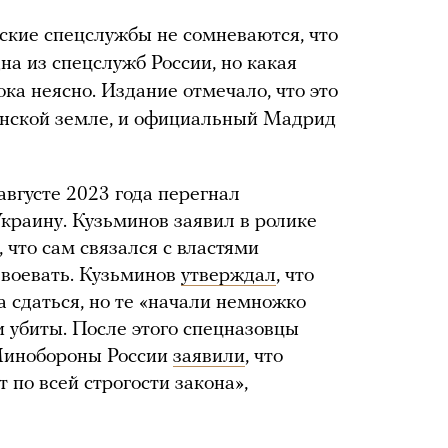
нские спецслужбы не сомневаются, что
на из спецслужб России, но какая
а неясно. Издание отмечало, что это
панской земле, и официальный Мадрид
вгусте 2023 года перегнал
Украину. Кузьминов заявил в ролике
 что сам связался с властями
 воевать. Кузьминов
утверждал
, что
 сдаться, но те «начали немножко
и убиты. После этого спецназовцы
Минобороны России
заявили
, что
 по всей строгости закона»,