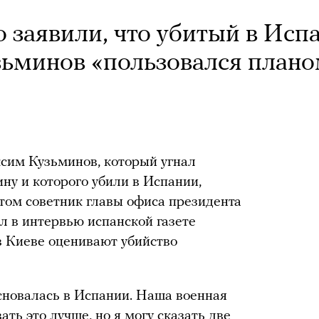
 заявили, что убитый в Исп
ьминов «пользовался план
им Кузьминов, который угнал
ну и которого убили в Испании,
том советник главы офиса президента
 в интервью испанской газете
 в Киеве оценивают убийство
сновалась в Испании. Наша военная
ь это лучше, но я могу сказать две