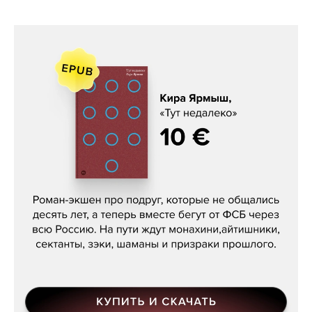
Кира Ярмыш, «Тут недалеко»