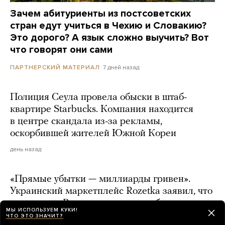
Зачем абитуриенты из постсоветских
стран едут учиться в Чехию и Словакию?
Это дорого? А язык сложно выучить? Вот
что говорят они сами
7 дней назад
ПАРТНЕРСКИЙ МАТЕРИАЛ
Полиция Сеула провела обыски в штаб-
квартире Starbucks. Компания находится
в центре скандала из-за рекламы,
оскорбившей жителей Южной Кореи
день назад
«Прямые убытки — миллиарды гривен».
Украинский маркетплейс Rozetka заявил, что
из-за удара России понес самые большие
МЫ ИСПОЛЬЗУЕМ КУКИ!
потери в истории компании
ЧТО ЭТО ЗНАЧИТ?