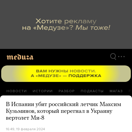
Перейти
к
материалам
НОВОСТИ
ИСТОРИИ
РАЗБОР
ПОДКАСТЫ
МАГАЗ
П
В Испании убит российский летчик Максим
Кузьминов, который перегнал в Украину
вертолет Ми-8
16:49, 19 февраля 2024