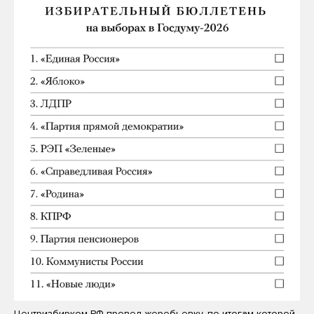
Центризбирком РФ провел жеребьевку, по итогам которой