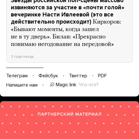
Звезды российской поп-сцены массово
извиняются за участие в «почти голой»
вечеринке Насти Ивлеевой (это все
действительно происходит)
Киркоров:
«Бывают моменты, когда зашел
не в ту дверь». Билан: «Прекрасно
понимаю негодование на передовой»
3 года назад
Телеграм
Фейсбук
Твиттер
PDF
Magic link
Что-что?
Напишите нам