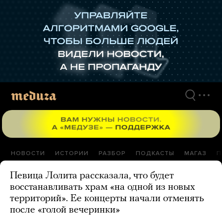
Перейти
к
материалам
НОВОСТИ
ИСТОРИИ
РАЗБОР
ПОДКАСТЫ
МАГАЗ
П
Певица Лолита рассказала, что будет
восстанавливать храм «на одной из новых
территорий». Ее концерты начали отменять
после «голой вечеринки»