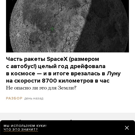
Часть ракеты SpaceX (размером
с автобус!) целый год дрейфовала
в космосе — и в итоге врезалась в Луну
на скорости 8700 километров в час
Не опасно ли это для Земли?
день назад
РАЗБОР
Как будет выглядеть бюллетень
МЫ ИСПОЛЬЗУЕМ КУКИ!
на выборах в Госдуму 2026 года
ЧТО ЭТО ЗНАЧИТ?