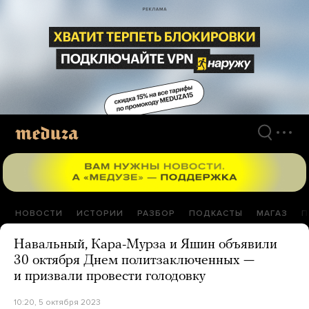
Перейти
к
материалам
НОВОСТИ
ИСТОРИИ
РАЗБОР
ПОДКАСТЫ
МАГАЗ
П
Навальный, Кара-Мурза и Яшин объявили
30 октября Днем политзаключенных —
и призвали провести голодовку
10:20, 5 октября 2023