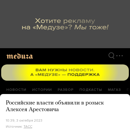
Перейти
к
материалам
НОВОСТИ
ИСТОРИИ
РАЗБОР
ПОДКАСТЫ
МАГАЗ
П
Российские власти объявили в розыск
Алексея Арестовича
10:39, 3 октября 2023
Источник:
ТАСС