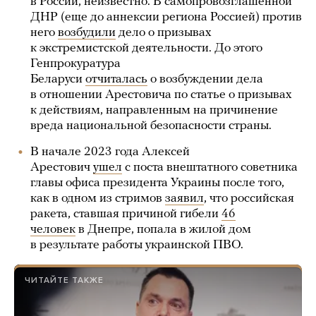
в России, неизвестно. В самопровозглашенной
ДНР (еще до аннексии региона Россией) против
него
возбудили
дело о призывах
к экстремистской деятельности. До этого
Генпрокуратура
Беларуси
отчиталась
о возбуждении дела
в отношении Арестовича по статье о призывах
к действиям, направленным на причинение
вреда национальной безопасности страны.
В начале 2023 года Алексей
Арестович
ушел
с поста внештатного советника
главы офиса президента Украины после того,
как в одном из стримов
заявил
, что российская
ракета, ставшая причиной гибели
46
человек
в Днепре, попала в жилой дом
в результате работы украинской ПВО.
ЧИТАЙТЕ ТАКЖЕ