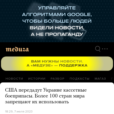
Перейти
к
материалам
НОВОСТИ
ИСТОРИИ
РАЗБОР
ПОДКАСТЫ
МАГАЗ
П
США передадут Украине кассетные
боеприпасы. Более 100 стран мира
запрещают их использовать
18:29, 7 июля 2023