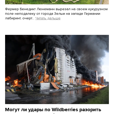
Фермер Бенедикт Люнеманн вырезал на своем кукурузном
поле неподалеку от города Зельм на западе Германии
лабиринт, очерт…
Читать дальше
Martin Meissner / AP / Scanpix / LETA
Могут ли удары по Wildberries разорить