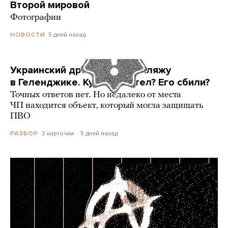
Второй мировой
Фотографии
5 дней назад
НОВОСТИ
Украинский дрон попал по пляжу
в Геленджике. Куда он летел? Его сбили?
Точных ответов нет. Но недалеко от места
ЧП находится объект, который могла защищать
ПВО
3 карточки
5 дней назад
РАЗБОР