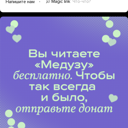
Magic link
Что-что?
Напишите нам