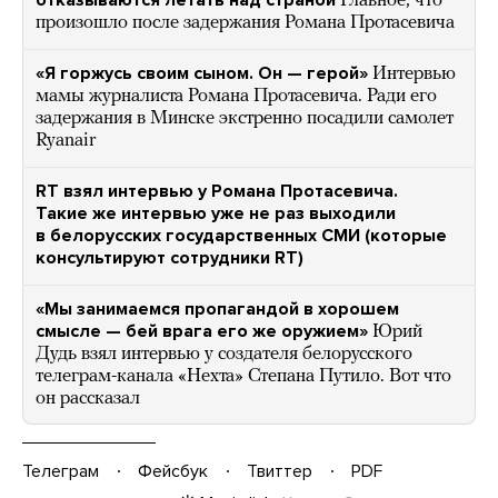
отказываются летать над страной
Главное, что
произошло после задержания Романа Протасевича
«Я горжусь своим сыном. Он — герой»
Интервью
мамы журналиста Романа Протасевича. Ради его
задержания в Минске экстренно посадили самолет
Ryanair
RT взял интервью у Романа Протасевича.
Такие же интервью уже не раз выходили
в белорусских государственных СМИ (которые
консультируют сотрудники RT)
«Мы занимаемся пропагандой в хорошем
смысле — бей врага его же оружием»
Юрий
Дудь взял интервью у создателя белорусского
телеграм-канала «Нехта» Степана Путило. Вот что
он рассказал
Телеграм
Фейсбук
Твиттер
PDF