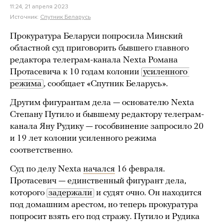
11:24, 21 апреля 2023
Источник:
Спутник Беларусь
Прокуратура Беларуси попросила Минский
областной суд приговорить бывшего главного
редактора телеграм-канала Nexta Романа
Протасевича к 10 годам колонии
усиленного 
режима
, сообщает «Спутник Беларусь».
Другим фигурантам дела — основателю Nexta
Степану Путило и бывшему редактору телеграм-
канала Яну Рудику — гособвинение запросило 20
и 19 лет колонии усиленного режима
соответственно.
Суд по делу Nexta
начался
16 февраля.
Протасевич — единственный фигурант дела,
которого
задержали
и судят очно. Он находится
под домашним арестом, но теперь прокуратура
попросит взять его под стражу. Путило и Рудика