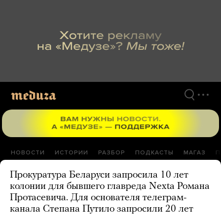
Перейти
к
материалам
НОВОСТИ
ИСТОРИИ
РАЗБОР
ПОДКАСТЫ
МАГАЗ
П
Прокуратура Беларуси запросила 10 лет
колонии для бывшего главреда Nexta Романа
Протасевича. Для основателя телеграм-
канала Степана Путило запросили 20 лет