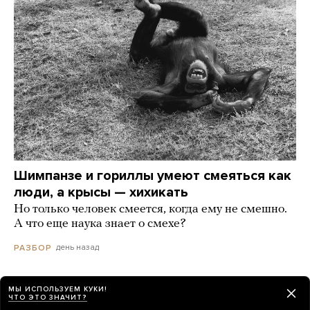
Шимпанзе и гориллы умеют смеяться как
люди, а крысы — хихикать
Но только человек смеется, когда ему не смешно.
А что еще наука знает о смехе?
день назад
РАЗБОР
МЫ ИСПОЛЬЗУЕМ КУКИ!
ЧТО ЭТО ЗНАЧИТ?