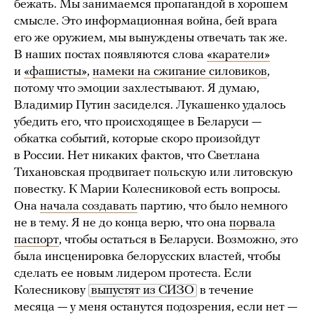
бежать. Мы занимаемся пропагандой в хорошем
смысле. Это информационная война, бей врага
его же оружием, мы вынуждены отвечать так же.
В наших постах появляются слова
«каратели»
и
«фашисты»
,
намеки на сжигание силовиков
,
потому что эмоции захлестывают. Я думаю,
Владимир Путин засиделся. Лукашенко удалось
убедить его, что происходящее в Беларуси —
обкатка событий, которые скоро произойдут
в России. Нет никаких фактов, что Светлана
Тихановская продвигает польскую или литовскую
повестку. К Марии Колесниковой есть вопросы.
Она
начала создавать
партию, что было немного
не в тему. Я не до конца верю, что она
порвала
паспорт
, чтобы остаться в Беларуси. Возможно, это
была инсценировка белорусских властей, чтобы
сделать ее новым лидером протеста. Если
Колесникову
выпустят из СИЗО
в течение
месяца — у меня останутся подозрения, если нет —