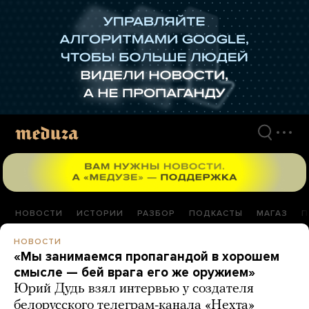
Перейти
к
материалам
НОВОСТИ
ИСТОРИИ
РАЗБОР
ПОДКАСТЫ
МАГАЗ
П
НОВОСТИ
«Мы занимаемся пропагандой в хорошем
смысле — бей врага его же оружием»
Юрий Дудь взял интервью у создателя
белорусского телеграм-канала «Нехта»