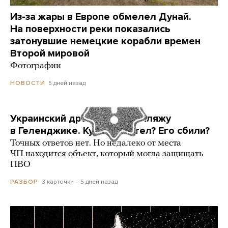
Из-за жары в Европе обмелел Дунай.
На поверхности реки показались
затонувшие немецкие корабли времен
Второй мировой
Фотографии
5 дней назад
НОВОСТИ
Украинский дрон попал по пляжу
в Геленджике. Куда он летел? Его сбили?
Точных ответов нет. Но недалеко от места
ЧП находится объект, который могла защищать
ПВО
3 карточки
5 дней назад
РАЗБОР