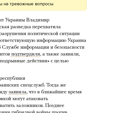
ы на тревожные вопросы.
ент Украины Владимир
нская разведка перехватила
разрушения политической ситуации
 соответствующую информацию Украина
В Службе информации и безопасности
ентов
подтвердили
, а также заявили,
 подрывные действия» с целью
 республики
аинских спецслужб. Тогда же
анду
заявила
, что в ближайшее время
вкой могут атаковать
хватить заложников. Позднее
ении гибридной войны против