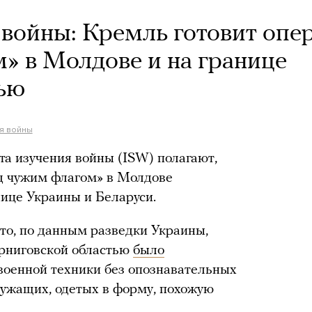
 войны: Кремль готовит опе
» в Молдове и на границе
ью
ия войны
а изучения войны (ISW) полагают,
од чужим флагом» в Молдове
нице Украины и Беларуси.
то, по данным разведки Украины,
ерниговской областью
было
оенной техники без опознавательных
лужащих, одетых в форму, похожую