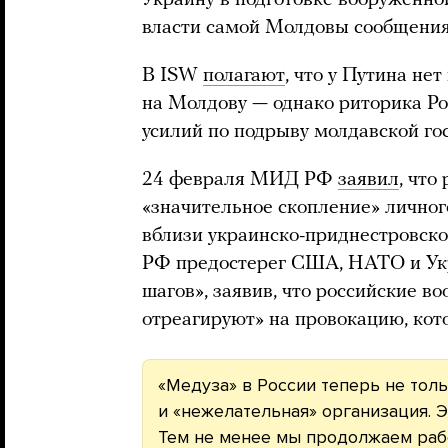
Украину в подготовке вооруженно
власти самой Молдовы сообщения
В ISW
полагают
, что у Путина не
на Молдову — однако риторика Ро
усилий по подрыву молдавской го
24 февраля МИД РФ
заявил
, что
«значительное скопление» личног
вблизи украинско-приднестровск
РФ предостерег США, НАТО и Ук
шагов», заявив, что российские 
отреагируют» на провокацию, кот
«Медуза» в России теперь не толь
и «нежелательная» организация. Э
Тем не менее мы продолжаем рабо