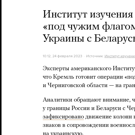
Институт изучения
«под чужим флагом
Украины с Беларус
10:12, 24 февраля 2023
Источник:
Институт изучен
Эксперты американского Институт
что Кремль готовит операции «п
и Черниговской области — на гра
Аналитики обращают внимание, ч
у границы России и Беларуси с Ч
зафиксировано
движение колонн в
знаков в сопровождении военнос
на украинскую.