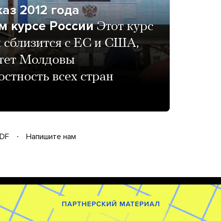
аз 2012 года
м курсе России
Этот курс
я сблизится с ЕС и США,
итет Молдовы
стность всех стран
DF
Напишите нам