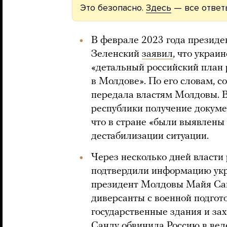
Это безопасно.
Здесь
— все ответ
В феврале 2023 года презид
Зеленский
заявил
, что украи
«детальный российский план 
в Молдове». По его словам,
передала властям Молдовы. 
республики получение докум
что в стране «были выявлены
дестабилизации ситуации.
Через несколько дней власти
подтвердили информацию укр
президент Молдовы Майя С
диверсанты с военной подгото
государственные здания и за
Санду
обвинила
Россию в вед