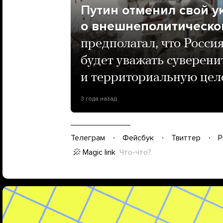
Путин отменил свой ук
о внешнеполитическо
предполагал, что Росси
будет уважать суверен
и территориальную цело
3 года назад
Телеграм
Фейсбук
Твиттер
P
Magic link
Что-что?