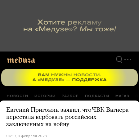
Перейти
к
материалам
НОВОСТИ
ИСТОРИИ
РАЗБОР
ПОДКАСТЫ
МАГАЗ
П
Евгений Пригожин заявил, что ЧВК Вагнера
перестала вербовать российских
заключенных на войну
06:19, 9 февраля 2023