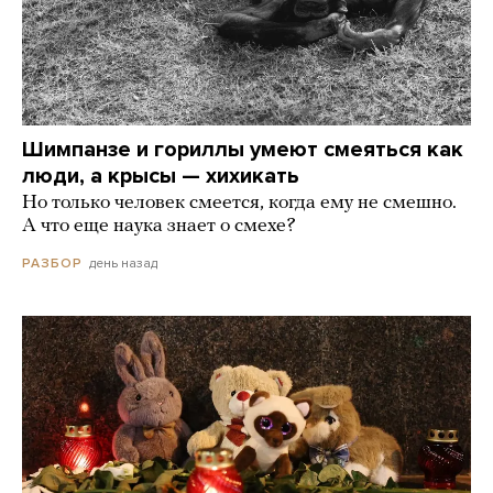
Шимпанзе и гориллы умеют смеяться как
люди, а крысы — хихикать
Но только человек смеется, когда ему не смешно.
А что еще наука знает о смехе?
день назад
РАЗБОР