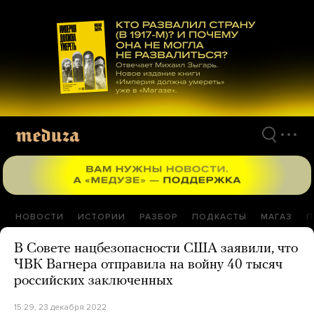
Перейти
к
материалам
НОВОСТИ
ИСТОРИИ
РАЗБОР
ПОДКАСТЫ
МАГАЗ
П
В Совете нацбезопасности США заявили, что
ЧВК Вагнера отправила на войну 40 тысяч
российских заключенных
15:29, 23 декабря 2022