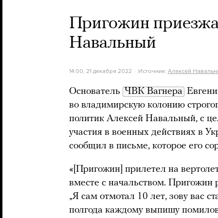
Пригожин приезжал
Навальный
14:00, 21 декабря 2022
Источник:
Алексей Навальн
Основатель
ЧВК Вагнера
Евгени
во владимирскую колонию строгог
политик Алексей Навальный, с ц
участия в военных действиях в У
сообщил в письме, которое его со
«[Пригожин] прилетел на вертолет
вместе с начальством. Пригожин 
„Я сам отмотал 10 лет, зову вас 
полгода каждому выпишу помилова