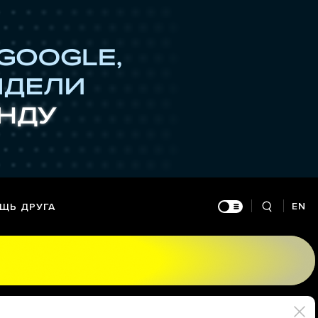
EN
ЩЬ ДРУГА