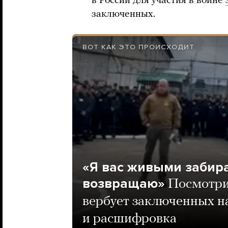
в России для участия в войне
заключенных.
ВОТ КАК ЭТО ПРОИСХОДИТ
«Я вас живыми забир
возвращаю»
Посмотри
вербует заключенных на
и расшифровка