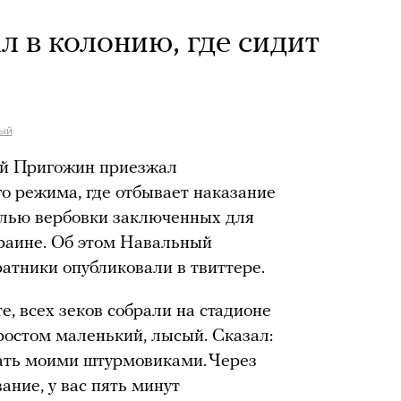
 в колонию, где сидит
ый
й Пригожин приезжал
о режима, где отбывает наказание
елью вербовки заключенных для
краине. Об этом Навальный
ратники опубликовали в твиттере.
е, всех зеков собрали на стадионе
ростом маленький, лысый. Сказал:
стать моими штурмовиками. Через
ние, у вас пять минут