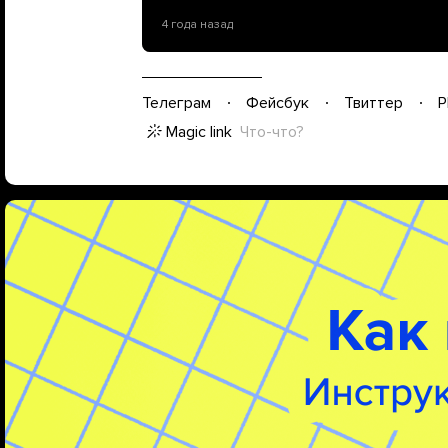
4 года назад
Телеграм
Фейсбук
Твиттер
P
Magic link
Что-что?