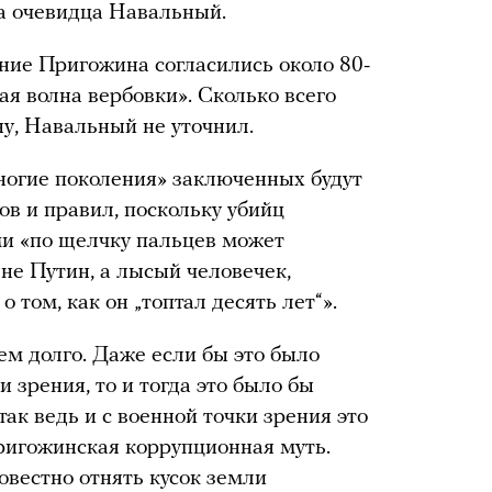
ва очевидца Навальный.
ние Пригожина согласились около 80-
ая волна вербовки». Сколько всего
ну, Навальный не уточнил.
ногие поколения» заключенных будут
дов и правил, поскольку убийц
ми «по щелчку пальцев может
 не Путин, а лысый человечек,
 том, как он „топтал десять лет“».
ем долго. Даже если бы это было
 зрения, то и тогда это было бы
ак ведь и с военной точки зрения это
пригожинская коррупционная муть.
совестно отнять кусок земли