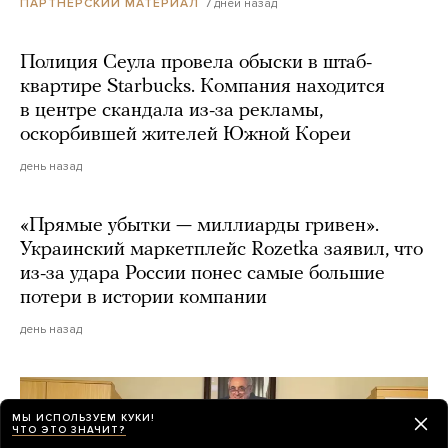
7 дней назад
ПАРТНЕРСКИЙ МАТЕРИАЛ
Полиция Сеула провела обыски в штаб-
квартире Starbucks. Компания находится
в центре скандала из-за рекламы,
оскорбившей жителей Южной Кореи
день назад
«Прямые убытки — миллиарды гривен».
Украинский маркетплейс Rozetka заявил, что
из-за удара России понес самые большие
потери в истории компании
день назад
МЫ ИСПОЛЬЗУЕМ КУКИ!
ЧТО ЭТО ЗНАЧИТ?