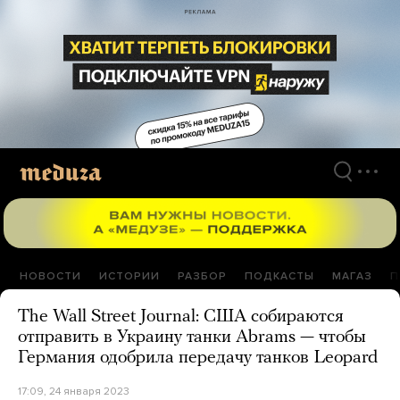
Перейти
к
материалам
НОВОСТИ
ИСТОРИИ
РАЗБОР
ПОДКАСТЫ
МАГАЗ
П
The Wall Street Journal: США собираются
отправить в Украину танки Abrams — чтобы
Германия одобрила передачу танков Leopard
17:09, 24 января 2023