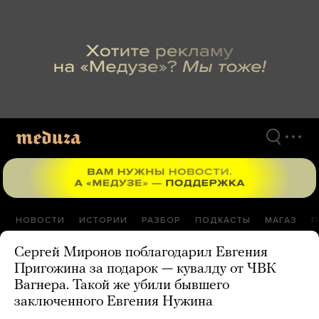
Перейти
к
материалам
НОВОСТИ
ИСТОРИИ
РАЗБОР
ПОДКАСТЫ
МАГАЗ
П
Сергей Миронов поблагодарил Евгения
Пригожина за подарок — кувалду от ЧВК
Вагнера. Такой же убили бывшего
заключенного Евгения Нужина