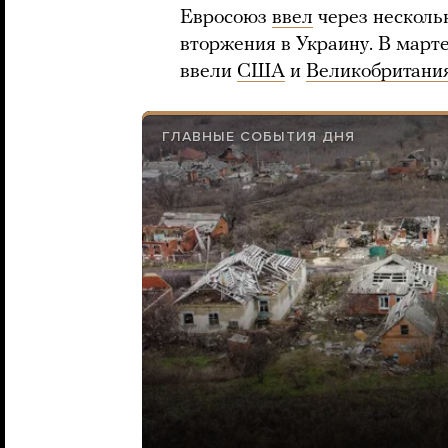
Евросоюз
ввел
через несколь
вторжения в Украину. В март
ввели
США
и
Великобритани
ГЛАВНЫЕ СОБЫТИЯ ДНЯ