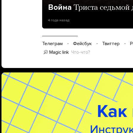
Война
Триста седьмой 
4 года назад
Телеграм
Фейсбук
Твиттер
P
Magic link
Что-что?