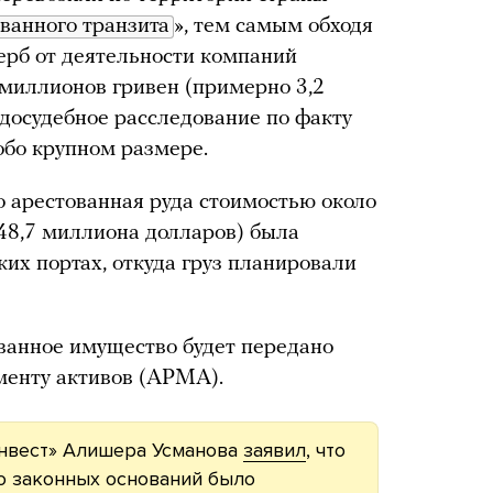
ванного транзита
», тем самым обходя
рб от деятельности компаний
 миллионов гривен (примерно 3,2
досудебное расследование по факту
обо крупном размере.
о арестованная руда стоимостью около
48,7 миллиона долларов) была
их портах, откуда груз планировали
ванное имущество будет передано
менту активов (АРМА).
нвест» Алишера Усманова
заявил
, что
о законных оснований было