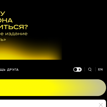
EN
ЩЬ ДРУГА