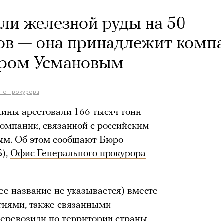
али железной руды на 50
ов — она принадлежит комп
ером Усмановым
го прокурора
ины арестовали 166 тысяч тонн
омпании, связанной с российским
ым. Об этом сообщают
Бюро
),
Офис Генерального прокурора
ее название не указывается) вместе
тиями, также связанными
 перевозили по территории страны