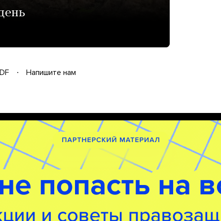
день
DF
Напишите нам