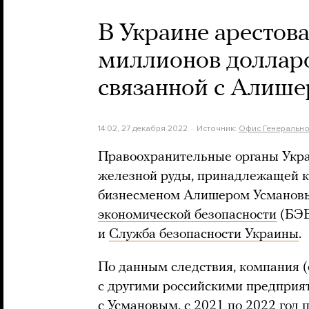
В Украине арестов
миллионов доллар
связанной с Алиш
14:02, 27 декабря 2022
Источник:
Офис Генерально
Правоохранительные органы Укра
железной руды, принадлежащей к
бизнесменом Алишером Усманов
экономической безопасности
(БЭБ
и
Служба безопасности Украины
.
По данным следствия, компания (
с другими российскими предприя
с Усмановым, с 2021 по 2022 год