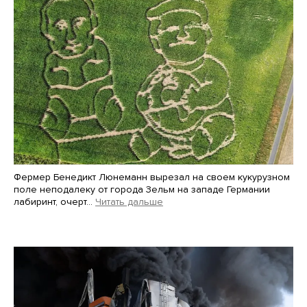
Фермер Бенедикт Люнеманн вырезал на своем кукурузном
поле неподалеку от города Зельм на западе Германии
лабиринт, очерт…
Читать дальше
Martin Meissner / AP / Scanpix / LETA