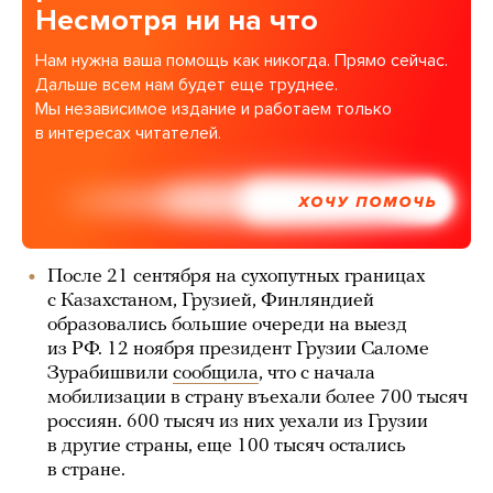
Несмотря ни на что
Нам нужна ваша помощь как никогда. Прямо сейчас.
Дальше всем нам будет еще труднее.
Мы независимое издание и работаем только
в интересах читателей.
ХОЧУ ПОМОЧЬ
После 21 сентября на сухопутных границах
с Казахстаном, Грузией, Финляндией
образовались большие очереди на выезд
из РФ. 12 ноября президент Грузии Саломе
Зурабишвили
сообщила
, что с начала
мобилизации в страну въехали более 700 тысяч
россиян. 600 тысяч из них уехали из Грузии
в другие страны, еще 100 тысяч остались
в стране.