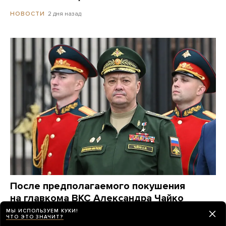
2 дня назад
НОВОСТИ
После предполагаемого покушения
на главкома ВКС Александра Чайко
прошло три дня. Что мы знаем
МЫ ИСПОЛЬЗУЕМ КУКИ!
ЧТО ЭТО ЗНАЧИТ?
о случившемся?