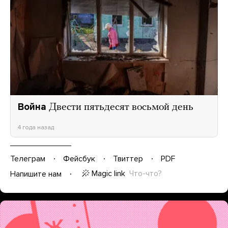
Война
Двести пятьдесят восьмой день
4 года назад
Телеграм
Фейсбук
Твиттер
PDF
Magic link
Что-что?
Напишите нам