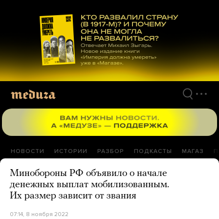
Перейти
к
материалам
НОВОСТИ
ИСТОРИИ
РАЗБОР
ПОДКАСТЫ
МАГАЗ
П
Минобороны РФ объявило о начале
денежных выплат мобилизованным.
Их размер зависит от звания
07:14, 8 ноября 2022