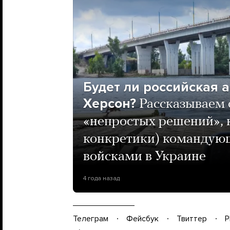
Будет ли российская 
Херсон?
Рассказываем 
«непростых решений», 
конкретики) командую
войсками в Украине
4 года назад
Телеграм
Фейсбук
Твиттер
P