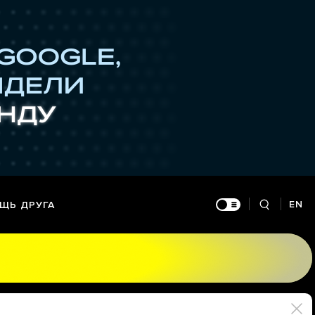
EN
ЩЬ ДРУГА