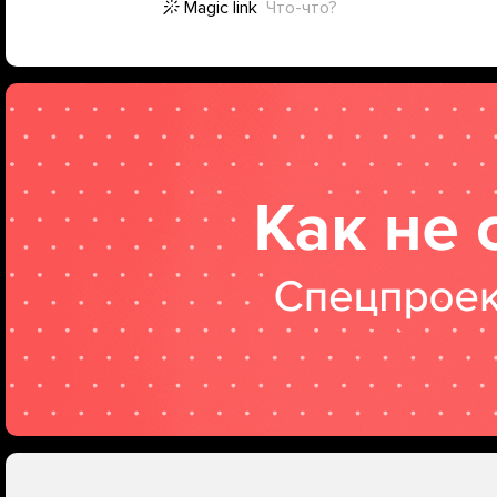
Magic link
Что-что?