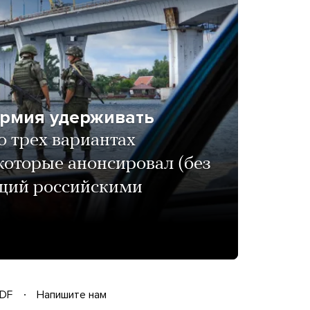
армия удерживать
о трех вариантах
которые анонсировал (без
щий российскими
DF
Напишите нам