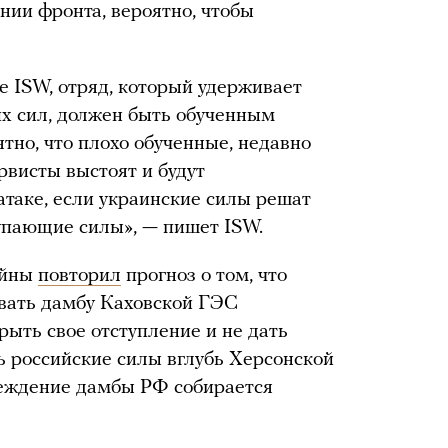
ии фронта, вероятно, чтобы
ке ISW, отряд, который удерживает
их сил, должен быть обученным
но, что плохо обученные, недавно
висты выстоят и будут
атаке, если украинские силы решат
тупающие силы», — пишет ISW.
ойны
повторил
прогноз о том, что
рвать дамбу Каховской ГЭС
рыть свое отступление и не дать
 российские силы вглубь Херсонской
реждение дамбы РФ собирается