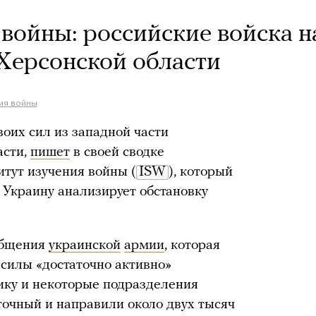
 войны: российские войска н
 Херсонской области
ния войны
оих сил из западной части
асти,
пишет
в своей сводке
итут изучения войны (
ISW
), который
 Украину анализирует обстановку
общения
украинской
армии
, которая
 силы «достаточно активно»
ику и некоторые подразделения
точный и направили около двух тысяч