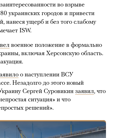
заинтересованности во взрыве
 80 украинских городов и привести
, нанеся ущерб и без того слабому
мечает ISW.
ввел
военное положение в формально
раины, включая Херсонскую область.
вакуация.
аявило
о наступлении ВСУ
ссе. Незадолго до этого новый
Украину Сергей Суровикин
заявил
, что
епростая ситуация» и что
епростых решений».