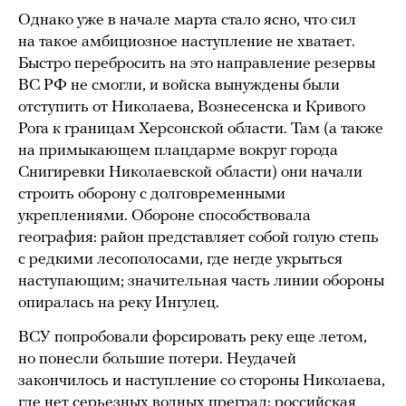
Однако уже в начале марта стало ясно, что сил
на такое амбициозное наступление не хватает.
Быстро перебросить на это направление резервы
ВС РФ не смогли, и войска вынуждены были
отступить от Николаева, Вознесенска и Кривого
Рога к границам Херсонской области. Там (а также
на примыкающем плацдарме вокруг города
Снигиревки Николаевской области) они начали
строить оборону с долговременными
укреплениями. Обороне способствовала
география: район представляет собой голую степь
с редкими лесополосами, где негде укрыться
наступающим; значительная часть линии обороны
опиралась на реку Ингулец.
ВСУ попробовали форсировать реку еще летом,
но понесли большие потери. Неудачей
закончилось и наступление со стороны Николаева,
где нет серьезных водных преград: российская