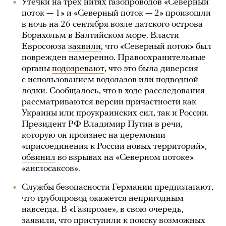
Утечки на трех нитях газопроводов «Северный
поток — 1» и «Северный поток — 2» произошли
в ночь на 26 сентября возле датского острова
Борнхольм в Балтийском море. Власти
Евросоюза
заявили
, что «Северный поток» был
поврежден намеренно. Правоохранительные
органы
подозревают
, что это была диверсия
с использованием водолазов или подводной
лодки. Сообщалось, что в ходе расследования
рассматриваются версии причастности как
Украины или проукраинских сил, так и России.
Президент РФ Владимир Путин в речи,
которую он произнес на церемонии
«присоединения к России новых территорий»,
обвинил
во взрывах на «Северном потоке»
«англосаксов».
Службы безопасности Германии
предполагают
,
что трубопровод окажется непригодным
навсегда. В «Газпроме», в свою очередь,
заявили, что приступили к поиску возможных