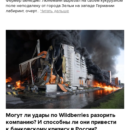
Фермер Бенедикт Люнеманн вырезал на своем кукурузном
поле неподалеку от города Зельм на западе Германии
лабиринт, очерт…
Читать дальше
Martin Meissner / AP / Scanpix / LETA
Могут ли удары по Wildberries разорить
компанию? И способны ли они привести
к банковскому кризису в России?