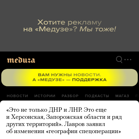
Перейти
к
материалам
НОВОСТИ
ИСТОРИИ
РАЗБОР
ПОДКАСТЫ
МАГАЗ
П
«Это не только ДНР и ЛНР. Это еще
и Херсонская, Запорожская области и ряд
других территорий». Лавров заявил
об изменении «географии спецоперации»