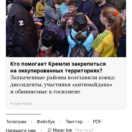
Кто помогает Кремлю закрепиться
на оккупированных территориях?
Захваченные районы возглавили ковид-
диссиденты, участники «антимайдана»
и обвиняемые в госизмене
4 года назад
Телеграм
Фейсбук
Твиттер
PDF
Magic link
Что-что?
Напишите нам