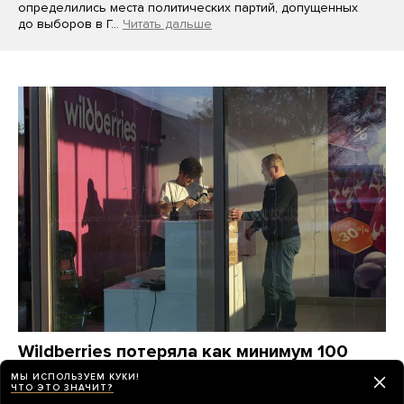
определились места политических партий, допущенных
до выборов в Г…
Читать дальше
Wildberries потеряла как минимум 100
миллиардов рублей от атак украинских
МЫ ИСПОЛЬЗУЕМ КУКИ!
ЧТО ЭТО ЗНАЧИТ?
дронов. Компания станет убыточной