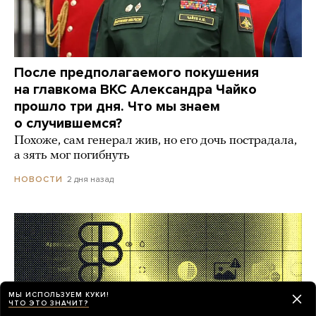
После предполагаемого покушения
на главкома ВКС Александра Чайко
прошло три дня. Что мы знаем
о случившемся?
Похоже, сам генерал жив, но его дочь пострадала,
а зять мог погибнуть
2 дня назад
НОВОСТИ
МЫ ИСПОЛЬЗУЕМ КУКИ!
ЧТО ЭТО ЗНАЧИТ?