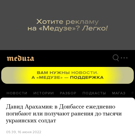
Перейти
к
материалам
НОВОСТИ
ИСТОРИИ
РАЗБОР
ПОДКАСТЫ
МАГАЗ
П
Давид Арахамия: в Донбассе ежедневно
погибают или получают ранения до тысячи
украинских солдат
05:39, 16 июня 2022