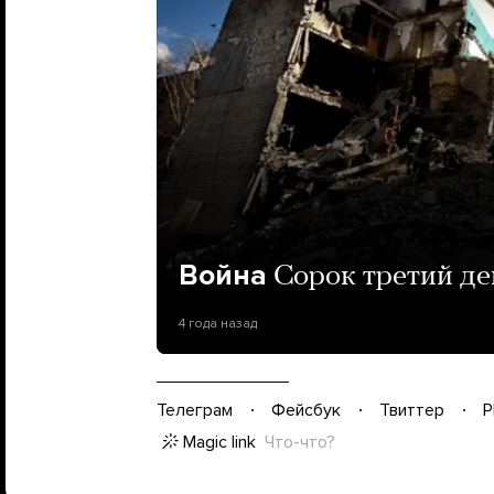
Война
Сорок третий д
4 года назад
Телеграм
Фейсбук
Твиттер
P
Magic link
Что-что?