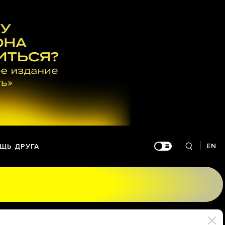
EN
ЩЬ ДРУГА